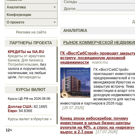
Склады
Аналитика
Другое
Конференции
Д
О проекте
АНАЛИТИКА
Реклама на сайте
РЫНОК КОММЕРЧЕСКОЙ НЕДВИЖИ
ПАРТНЕРЫ ПРОЕКТА
КРЕДИТЫ на SIA.RU
ГК «ВостСибСтрой» проводит закрыт
Кредиты от иркутских
встречу, посвященную доходной
банков
.
Для бизнеса
.
недвижимости
новости
Потребительские
, без
залога и поручителей,
ГК «ВостСибСтрой»
наличными, на любые
приглашает инвесторов
цели.
Автокредиты
предпринимателей и то
менеджеров Иркутска н
закрытую встречу. Тема
КУРСЫ ВАЛЮТ
инвестиции в апарт-оте
доходную недвижимость
Курсы ЦБ РФ на 2026.08.08:
возможности для частн
инвесторов и партнеров в 2026 году.
Доллар США:
82.1665
[28.07.2026]
Евро:
94.8366
Конец эпохи небоскребов: почему
Курсы валют в Иркутске »
инвестиции в целые бизнес-центры
рухнули на 40%, а спрос на «нарезку»
12+
вырос в 2,3 раза
[17.07.2026]