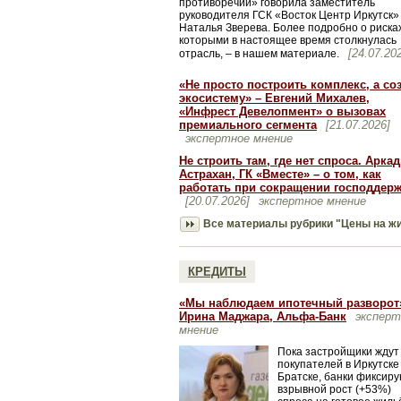
противоречий» говорила заместитель
руководителя ГСК «Восток Центр Иркутск»
Наталья Зверева. Более подробно о рисках
которыми в настоящее время столкнулась
[24.07.20
отрасль, – в нашем материале.
«Не просто построить комплекс, а со
экосистему» – Евгений Михалев,
«Инфрест Девелопмент» о вызовах
премиального сегмента
[21.07.2026]
экспертное мнение
Не строить там, где нет спроса. Арка
Астрахан, ГК «Вместе» – о том, как
работать при сокращении господдер
[20.07.2026]
экспертное мнение
Все материалы рубрики "Цены на ж
КРЕДИТЫ
«Мы наблюдаем ипотечный разворот
Ирина Маджара, Альфа-Банк
эксперт
мнение
Пока застройщики ждут
покупателей в Иркутске
Братске, банки фиксир
взрывной рост (+53%)