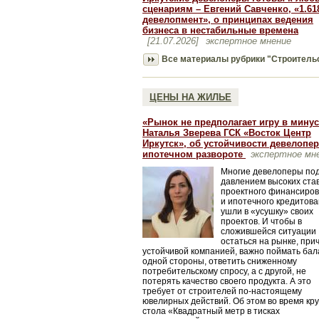
сценариям – Евгений Савченко, «1.61
девелопмент», о принципах ведения
бизнеса в нестабильные времена
[21.07.2026]
экспертное мнение
Все материалы рубрики "Строитель
ЦЕНЫ НА ЖИЛЬЕ
«Рынок не предполагает игру в минус»
Наталья Зверева ГСК «Восток Центр
Иркутск», об устойчивости девелопер
ипотечном развороте
экспертное мн
Многие девелоперы по
давлением высоких ста
проектного финансиро
и ипотечного кредитов
ушли в «усушку» своих
проектов. И чтобы в
сложившейся ситуации
остаться на рынке, при
устойчивой компанией, важно поймать бала
одной стороны, ответить сниженному
потребительскому спросу, а с другой, не
потерять качество своего продукта. А это
требует от строителей по-настоящему
ювелирных действий. Об этом во время кру
стола «Квадратный метр в тисках