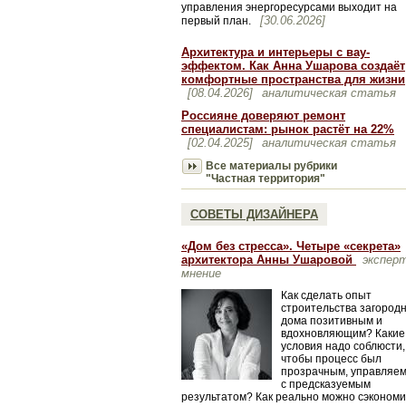
управления энергоресурсами выходит на
[30.06.2026]
первый план.
Архитектура и интерьеры с вау-
эффектом. Как Анна Ушарова создаёт
комфортные пространства для жизни
[08.04.2026]
аналитическая статья
Россияне доверяют ремонт
специалистам: рынок растёт на 22%
[02.04.2025]
аналитическая статья
Все материалы рубрики
"Частная территория"
СОВЕТЫ ДИЗАЙНЕРА
«Дом без стресса». Четыре «секрета»
архитектора Анны Ушаровой
экспер
мнение
Как сделать опыт
строительства загород
дома позитивным и
вдохновляющим? Какие
условия надо соблюсти,
чтобы процесс был
прозрачным, управляе
с предсказуемым
результатом? Как реально можно сэкономи