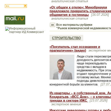
аналитическая статья
«От общаги к отелю»: Минобрнауки
предложило превратить студенчески
общежития в гостиницы
[16.07.2026]
аналитическая статья
Все материалы рубрики
"Рынок коммерческой недвижимост
СТРОИТЕЛЬСТВО
«Покупатель стал осознаннее и
прагматичнее» (видео)
экспертное м
Люди стали пересматри
доходность депозитов 
чаще перекладывать
средства с вкладов в
недвижимость. При это
отдают предпочтение у
готовому жилью. Меняю
подходы девелоперов в
[27.07.
конкурентной борьбе за клиентов.
Из квартиры – в собственный дом. А
Кондратьев, «ВСС Дом», – о ключевы
трендах в секторе ИЖС
[23.07.2026]
экспертное мнение
Иркутские девелоперы готовы к люб