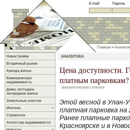
E-mail:
Пароль:
Главная
>
Аналити
Новостройки
АНАЛИТИКА
Вторичный рынок
Цена доступности. Г
Аренда жилья
платным парковкам?
Коммерческая
недвижимость
аналитическая статья
Дома, коттеджи,
загородное жилье
Этой весной в Улан-
Земельные участки
Ипотека
платная парковка на 
Строители
Ранее платные парко
Агентства недвижимости
Красноярске и в Ново
Новости