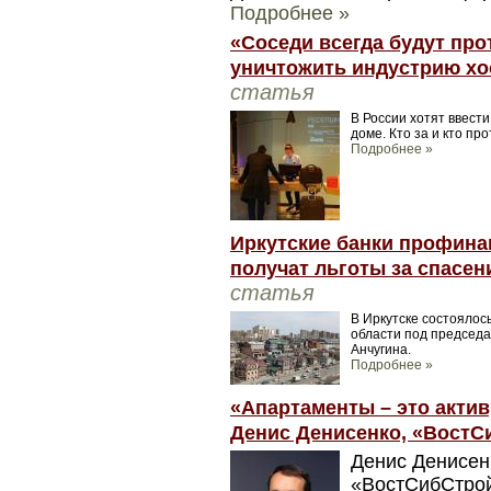
Подробнее »
«Соседи всегда будут про
уничтожить индустрию хо
статья
В России хотят ввест
доме. Кто за и кто пр
Подробнее »
Иркутские банки профина
получат льготы за спасен
статья
В Иркутске состоялос
области под председа
Анчугина.
Подробнее »
«Апартаменты – это актив,
Денис Денисенко, «ВостС
Денис Денисен
«ВостСибСтрой