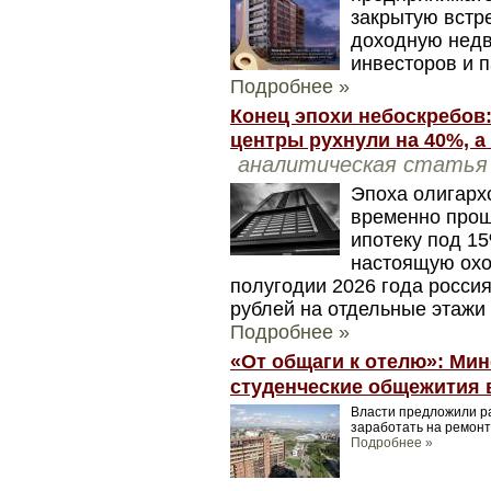
закрытую встре
доходную недв
инвесторов и п
Подробнее »
Конец эпохи небоскребов:
центры рухнули на 40%, а 
аналитическая статья
Эпоха олигарх
временно прош
ипотеку под 1
настоящую охо
полугодии 2026 года росси
рублей на отдельные этажи 
Подробнее »
«От общаги к отелю»: Ми
студенческие общежития 
Власти предложили ра
заработать на ремонт
Подробнее »