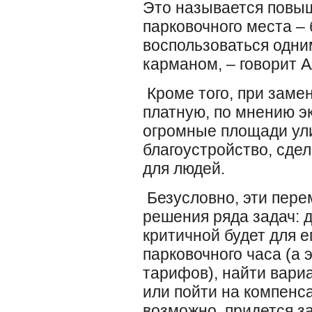
Это называется повы
парковочного места –
воспользоваться одни
карманом, – говорит А
Кроме того, при заме
платную, по мнению э
огромные площади ули
благоустройство, сде
для людей.
Безусловно, эти пере
решения ряда задач: д
критичной будет для е
парковочного часа (а 
тарифов), найти вари
или пойти на компенс
возможно, придется з