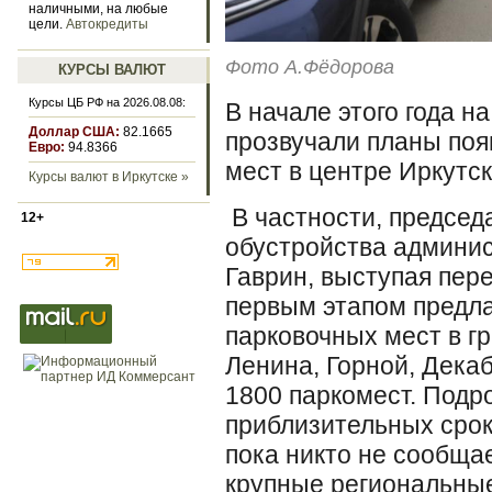
наличными, на любые
цели.
Автокредиты
Фото А.Фёдорова
КУРСЫ ВАЛЮТ
Курсы ЦБ РФ на 2026.08.08:
В начале этого года н
Доллар США:
82.1665
прозвучали планы поя
Евро:
94.8366
мест в центре Иркутск
Курсы валют в Иркутске »
В частности, председа
12+
обустройства админис
Гаврин, выступая пере
первым этапом предла
парковочных мест в г
Ленина, Горной, Дека
1800 паркомест. Подр
приблизительных срок
пока никто не сообщае
крупные региональны