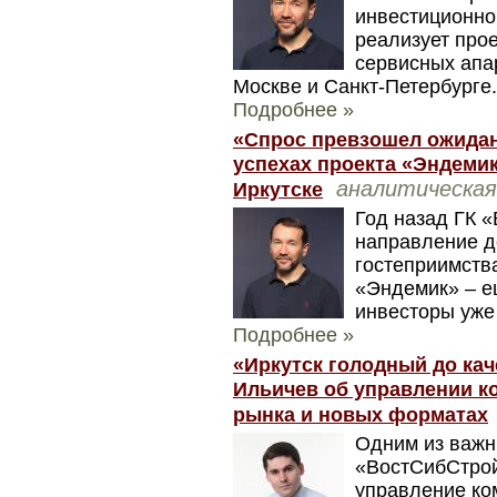
инвестиционно
реализует про
сервисных апа
Москве и Санкт-Петербурге.
Подробнее »
«Спрос превзошел ожидан
успехах проекта «Эндемик
аналитическа
Иркутске
Год назад ГК 
направление д
гостеприимств
«Эндемик» – ещ
инвесторы уже
Подробнее »
«Иркутск голодный до ка
Ильичев об управлении к
рынка и новых форматах
Одним из важн
«ВостСибСтрой
управление ко