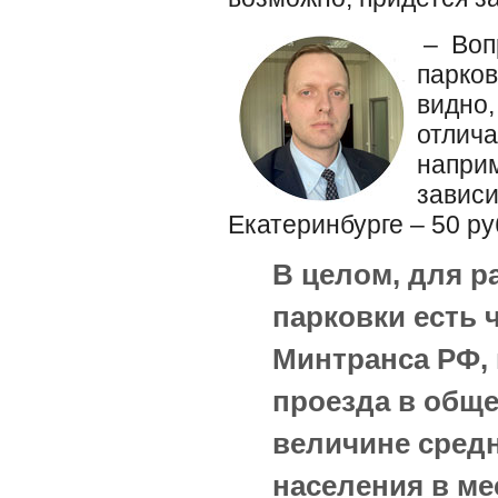
– Воп
парков
видно,
отлича
наприм
зависи
Екатеринбурге – 50 ру
В целом, для р
парковки есть 
Минтранса РФ, 
проезда в обще
величине сред
населения в ме