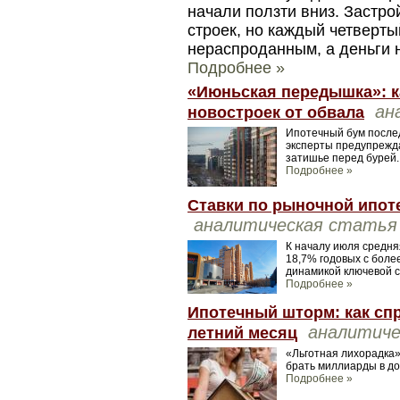
начали ползти вниз. Застр
строек, но каждый четверты
нераспроданным, а деньги н
Подробнее »
«Июньская передышка»: к
ан
новостроек от обвала
Ипотечный бум послед
эксперты предупрежда
затишье перед бурей.
Подробнее »
Ставки по рыночной ипоте
аналитическая статья
К началу июля средня
18,7% годовых с боле
динамикой ключевой с
Подробнее »
Ипотечный шторм: как спр
аналитиче
летний месяц
«Льготная лихорадка»
брать миллиарды в дол
Подробнее »