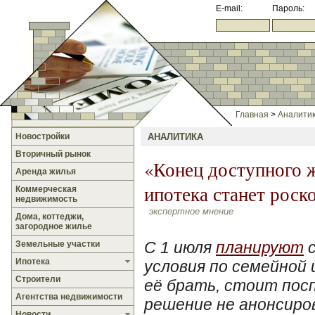
E-mail:
Пароль:
Главная
>
Аналити
Новостройки
АНАЛИТИКА
Вторичный рынок
«Конец доступного ж
Аренда жилья
ипотека станет рос
Коммерческая
недвижимость
экспертное мнение
Дома, коттеджи,
загородное жилье
С 1 июля
планируют
с
Земельные участки
Ипотека
условия по семейной 
Строители
её брать, стоит пос
Агентства недвижимости
решение не анонсиро
Новости