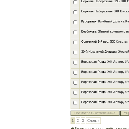
Верхняя Набережная, 135,
ЖК 
Верхняя Набережная,
ЖК Биск
Курортная,
Клубный дом на К
Безбокова,
Живой комплекс н
Советский 1-й пер,
ЖК Крылья
30-й Иркутской Дивизии,
Жилой
Березовая Роща,
ЖК Автор, б/с
Березовая Роща,
ЖК Автор, б/с
Березовая Роща,
ЖК Автор, б/с
Березовая Роща,
ЖК Автор, б/с
Березовая Роща,
ЖК Автор, б/с
Посмотреть отмеченные
Уб
1
2
3
След. »
Квартиры в новостройках на вто