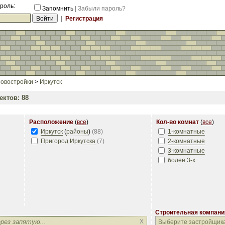
роль:
Запомнить
|
Забыли пароль?
|
Регистрация
овостройки
>
Иркутск
ктов: 88
Расположение
(
все
)
Кол-во комнат
(
все
)
Иркутск
(
районы
)
(
88
)
1-комнатные
Пригород Иркутска
(
7
)
2-комнатные
3-комнатные
более 3-х
Строительная компани
Строительная компани
X