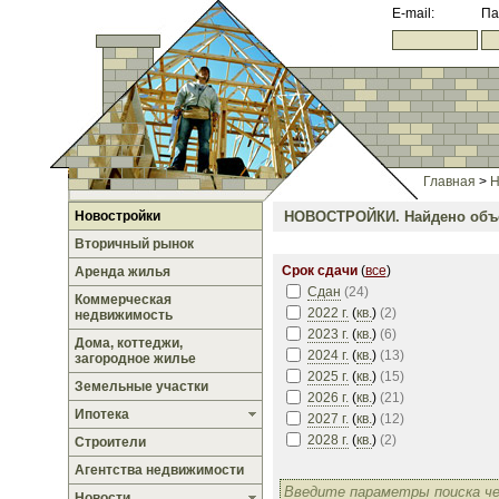
E-mail:
Па
Главная
>
Н
Новостройки
НОВОСТРОЙКИ.
Найдено объе
Вторичный рынок
Срок сдачи
(
все
)
Аренда жилья
Сдан
(
24
)
Коммерческая
2022 г.
(
кв.
)
(
2
)
недвижимость
2023 г.
(
кв.
)
(
6
)
Дома, коттеджи,
2024 г.
(
кв.
)
(
13
)
загородное жилье
2025 г.
(
кв.
)
(
15
)
Земельные участки
2026 г.
(
кв.
)
(
21
)
Ипотека
2027 г.
(
кв.
)
(
12
)
2028 г.
(
кв.
)
(
2
)
Строители
Агентства недвижимости
Новости