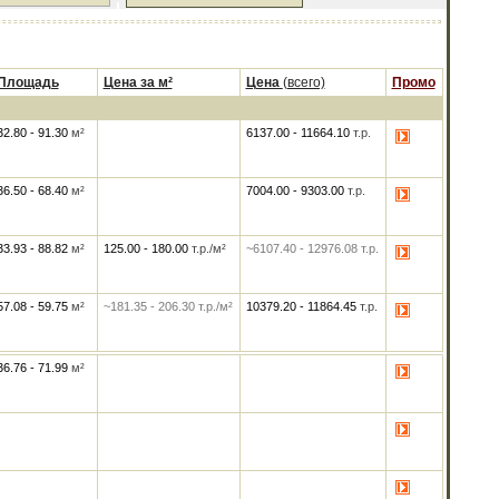
Площадь
Цена за м²
Цена
(всего)
Промо
32.80 - 91.30
м²
6137.00
-
11664.10
т.р.
36.50 - 68.40
м²
7004.00
-
9303.00
т.р.
33.93 - 88.82
м²
125.00
-
180.00
т.р./м²
~6107.40
-
12976.08
т.р.
57.08 - 59.75
м²
~181.35
-
206.30
т.р./м²
10379.20
-
11864.45
т.р.
36.76 - 71.99
м²