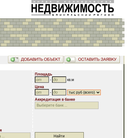
Площадь
-
кв.м
Цена
-
Аккредитация в банке
Аккредитация в банке
я
я