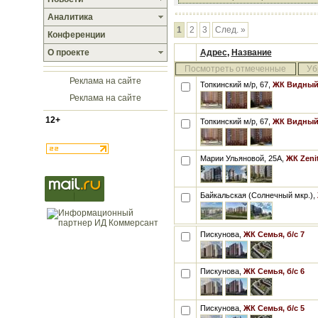
Аналитика
1
2
3
След. »
Конференции
О проекте
Адрес
,
Название
Посмотреть отмеченные
Уб
Реклама на сайте
Топкинский м/р, 67,
ЖК Видный-
Реклама на сайте
12+
Топкинский м/р, 67,
ЖК Видный-
Марии Ульяновой, 25А,
ЖК Zenit
Байкальская (Солнечный мкр.),
Пискунова,
ЖК Семья, б/с 7
Пискунова,
ЖК Семья, б/с 6
Пискунова,
ЖК Семья, б/с 5