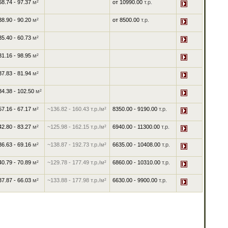
68.74 - 97.37
м²
от
10990.00
т.р.
38.90 - 90.20
м²
от
8500.00
т.р.
35.40 - 60.73
м²
31.16 - 98.95
м²
37.83 - 81.94
м²
34.38 - 102.50
м²
57.16 - 67.17
м²
~136.82
-
160.43
т.р./м²
8350.00
-
9190.00
т.р.
42.80 - 83.27
м²
~125.98
-
162.15
т.р./м²
6940.00
-
11300.00
т.р.
36.63 - 69.16
м²
~138.87
-
192.73
т.р./м²
6635.00
-
10408.00
т.р.
40.79 - 70.89
м²
~129.78
-
177.49
т.р./м²
6860.00
-
10310.00
т.р.
37.87 - 66.03
м²
~133.88
-
177.98
т.р./м²
6630.00
-
9900.00
т.р.