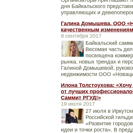
Организаторы приглашают п
дня Байкальского представи
управляющих и девелоперов»
Галина Домышева, ООО «Н
качественным изменениям
8 сентября 2017
​​​​​​​Байкальский 
Весомая часть де
посвящена коммер
рынка, новых трендах и пер
Галиной Домышевой, руково
недвижимости ООО «Новаци
Илона Толстоухова: «Хочу
от лучших профессионалов
Саммит РГУД!»
19 июля 2017
27 июля в Иркутске
Российской гильд
«Развитие городов
идеи и точки роста». В пре