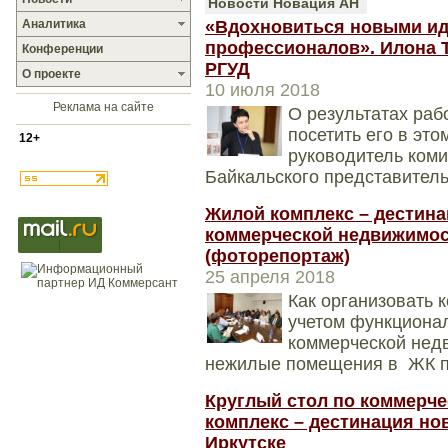
Новости Новация АН
Аналитика
«Вдохновиться новыми ид
профессионалов». Илона Т
Конференции
РГУД
О проекте
10 июля 2018
Реклама на сайте
О результатах раб
посетить его в это
12+
руководитель коми
Байкальского представител
Жилой комплекс – дестина
коммерческой недвижимос
(фоторепортаж)
25 апреля 2018
Как организовать 
учетом функционал
коммерческой нед
нежилые помещения в ЖК пус
Круглый стол по коммерч
комплекс – дестинация но
Иркутске