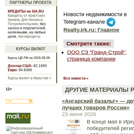
ПАРТНЕРЫ ПРОЕКТА
КРЕДИТЫ на SIA.RU
Новости недвижимости в
Кредиты от иркутских
банков
.
Для бизнеса
.
Telegram-канале
Потребительские
, без
залога и поручителей,
Realty.Irk.ru: Главное
наличными, на любые
цели.
Автокредиты
Смотрите также:
КУРСЫ ВАЛЮТ
ООО СЗ "Гранд-Строй",
страница компании
Курсы ЦБ РФ на 2026.08.08:
Доллар США:
82.1665
Евро:
94.8366
Курсы валют в Иркутске »
Все новости »
ДРУГИЕ МАТЕРИАЛЫ Р
12+
«Ангарский базальт» — дв
лучших товаров России»
23 июня 2026
В конце мая в Ирк
победителей регио