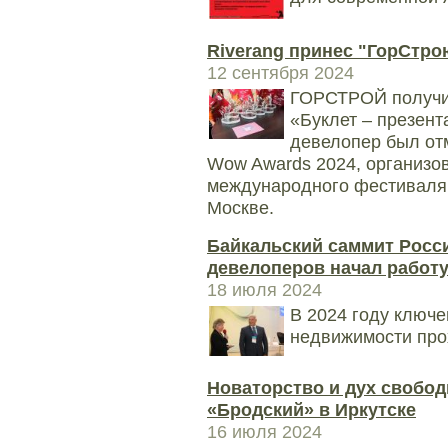
Riverang принес "ГорСтро
12 сентября 2024
ГОРСТРОЙ получил
«Буклет – презен
девелопер был от
Wow Awards 2024, организ
международного фестиваля 
Москве.
Байкальский саммит Росс
девелоперов начал работу
18 июля 2024
В 2024 году ключе
недвижимости про
Новаторство и дух свобод
«Бродский» в Иркутске
16 июля 2024