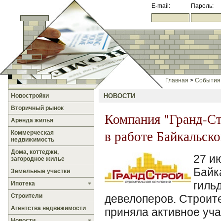
E-mail:
Пароль:
Главная
>
События
Новостройки
НОВОСТИ
Вторичный рынок
Компания "Гранд-Ст
Аренда жилья
в работе Байкальск
Коммерческая
недвижимость
Дома, коттеджи,
27 и
загородное жилье
Байк
Земельные участки
гиль
Ипотека
Строители
девелоперов. Строит
Агентства недвижимости
приняла активное уча
Новости