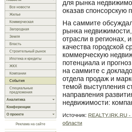
для рынка недвижимо
Все новости
оказав спонсорскую п
Жилье
На саммите обсужда
Коммерческая
Загородная
рынка недвижимости,
Земля
отрасли в регионах,
Власть
качества городской с
Строительный рынок
коммерческую недвиж
Ипотека и кредиты
потенциала и прогноз
ЖКХ
на саммите с доклад
Компании
отдела продаж и марк
События
темой выступления с
Специальные
предложения
направления развити
Аналитика
недвижимости: компан
Конференции
Источник:
REALTY.IRK.RU -
О проекте
области
Реклама на сайте