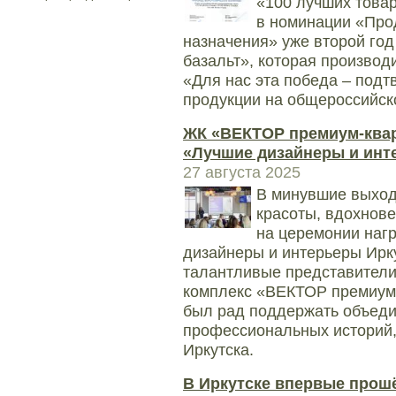
«100 лучших товар
в номинации «Про
назначения» уже второй год
базальт», которая производ
«Для нас эта победа – под
продукции на общероссийско
ЖК «ВЕКТОР премиум-квар
«Лучшие дизайнеры и инт
27 августа 2025
В минувшие выход
красоты, вдохнов
на церемонии наг
дизайнеры и интерьеры Ирк
талантливые представители
комплекс «ВЕКТОР премиум-
был рад поддержать объеди
профессиональных историй
Иркутска.
В Иркутске впервые прош