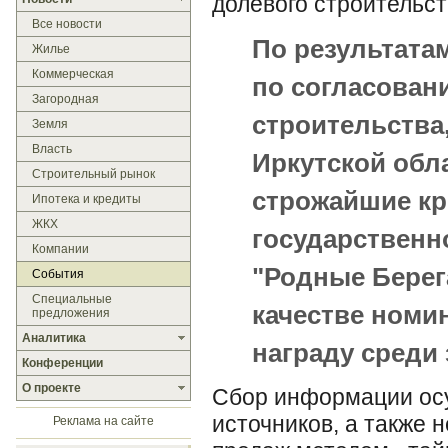
долевого строительст
Все новости
По результата
Жилье
Коммерческая
по согласован
Загородная
строительства
Земля
Власть
Иркутской обл
Строительный рынок
строжайшие кр
Ипотека и кредиты
ЖКХ
государственн
Компании
"Родные Берег
События
Специальные
качестве номи
предложения
Аналитика
награду среди
Конференции
О проекте
Сбор информации ос
источников, а также 
Реклама на сайте