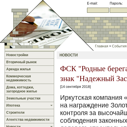
E-mail:
Пароль:
Главная
>
События
Новостройки
НОВОСТИ
Вторичный рынок
ФСК "Родные берега
Аренда жилья
знак "Надежный Зас
Коммерческая
недвижимость
14 сентября 2018
Дома, коттеджи,
загородное жилье
Иркутская компания 
Земельные участки
на награждение Золо
Ипотека
контроля за высочай
Строители
соблюдения законных
Агентства недвижимости
Новости