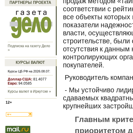
продаж методом «тай
ПАРТНЕРЫ ПРОЕКТА
соответствии с рейт
все объекты которых
показатели надежнос
власти, осуществляю
строительстве, были
Подписка на газету Дело
отсутствия к данным
>
контролирующих орга
КУРСЫ ВАЛЮТ
покупателей.
Курсы ЦБ РФ на 2026.08.07:
Руководитель компан
Доллар США:
81.4077
Евро:
94.0585
- Мы устойчиво лиди
Курсы валют в Иркутске »
сдаваемых квадратны
12+
крупнейших застройщ
Главным крите
приоритетом д