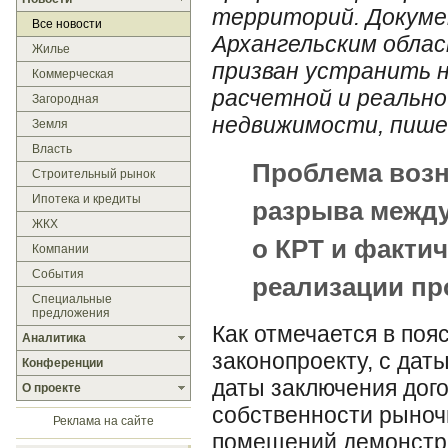
территорий. Докуме
Все новости
Архангельским обла
Жилье
призван устранить 
Коммерческая
расчетной и реальн
Загородная
недвижимости, пиш
Земля
Власть
Проблема возн
Строительный рынок
Ипотека и кредиты
разрыва между
ЖКХ
о КРТ и факти
Компании
События
реализации пр
Специальные
предложения
Как отмечается в поя
Аналитика
законопроекту, с дат
Конференции
даты заключения дого
О проекте
собственности рыноч
Реклама на сайте
помещений демонстр