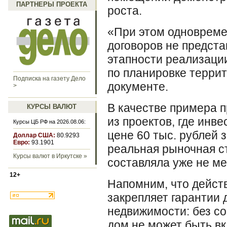
ПАРТНЕРЫ ПРОЕКТА
роста.
«При этом одновреме
договоров не предст
этапности реализаци
по планировке террит
Подписка на газету Дело
документе.
>
В качестве примера п
КУРСЫ ВАЛЮТ
из проектов, где инв
Курсы ЦБ РФ на 2026.08.06:
цене 60 тыс. рублей з
Доллар США:
80.9293
Евро:
93.1901
реальная рыночная с
Курсы валют в Иркутске »
составляла уже не ме
12+
Напомним, что дейс
закрепляет гарантии 
недвижимости: без с
дом не может быть вк