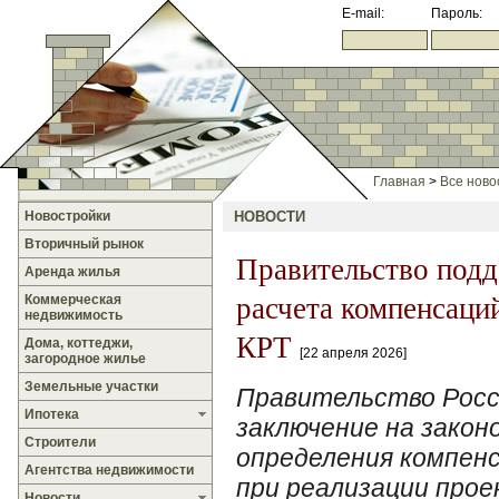
E-mail:
Пароль:
Главная
>
Все ново
Новостройки
НОВОСТИ
Вторичный рынок
Правительство подд
Аренда жилья
расчета компенсаци
Коммерческая
недвижимость
КРТ
Дома, коттеджи,
22 апреля 2026
загородное жилье
Земельные участки
Правительство Росс
Ипотека
заключение на закон
Строители
определения компен
Агентства недвижимости
при реализации прое
Новости