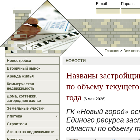
E-mail:
Пароль:
Главная
>
Все ново
Новостройки
НОВОСТИ
Вторичный рынок
Названы застройщи
Аренда жилья
по объему текущего 
Коммерческая
недвижимость
года
Дома, коттеджи,
6 мая 2026
загородное жилье
Земельные участки
ГК «Новый город» о
Ипотека
Единого ресурса зас
Строители
области по объему 
Агентства недвижимости
Новости