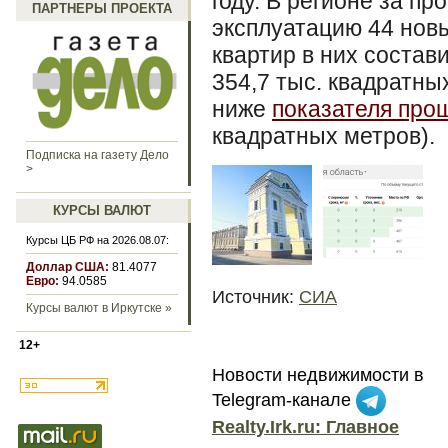
году. В регионе за п
ПАРТНЕРЫ ПРОЕКТА
эксплуатацию 44 нов
квартир в них состав
354,7 тыс. квадратны
ниже
показателя прош
квадратных метров).
Подписка на газету Дело
>
КУРСЫ ВАЛЮТ
Курсы ЦБ РФ на 2026.08.07:
Доллар США:
81.4077
Евро:
94.0585
Источник:
СИА
Курсы валют в Иркутске »
12+
Новости недвижимости в
Telegram-канале
Realty.Irk.ru: Главное