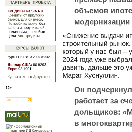
ПАРТНЕРЫ ПРОЕКТА
объемов ипоте
КРЕДИТЫ на SIA.RU
Кредиты от иркутских
банков
.
Для бизнеса
.
модернизации 
Потребительские
, без
залога и поручителей,
наличными, на любые
«Снижение выдачи ип
цели.
Автокредиты
строительный рынок. 
КУРСЫ ВАЛЮТ
который у нас был – у
Курсы ЦБ РФ на 2026.08.06:
2024 года уже выбрал
Доллар США:
80.9293
давить, дальше это у
Евро:
93.1901
Марат Хуснуллин.
Курсы валют в Иркутске »
Он подчеркнул
12+
работает за сч
дольщиков: «М
в многокварти