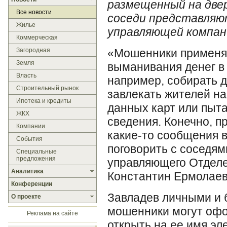
размещенный на две
Все новости
соседи представляю
Жилье
управляющей компан
Коммерческая
Загородная
«Мошенники применя
Земля
выманивания денег в 
Власть
например, собирать д
Строительный рынок
завлекать жителей н
Ипотека и кредиты
данных карт или пыт
ЖКХ
сведения. Конечно, п
Компании
какие-то сообщения 
События
поговорить с соседям
Специальные
предложения
управляющего Отделе
Аналитика
Константин Ермолаев
Конференции
Завладев личными и 
О проекте
мошенники могут офо
Реклама на сайте
открыть на ее имя эл