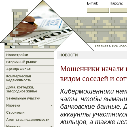
E-mail:
Пароль:
Главная
>
Все ново
Новостройки
НОВОСТИ
Вторичный рынок
Мошенники начали п
Аренда жилья
видом соседей и со
Коммерческая
недвижимость
Дома, коттеджи,
Кибермошенники нач
загородное жилье
чаты, чтобы вымани
Земельные участки
банковские данные. 
Ипотека
Строители
аккаунты участников
Агентства недвижимости
жильцов, а также ис
Новости