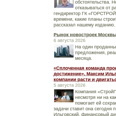
обстоятельства. Н
отказываться от р
гендиректор ГК «ГОРСТРОЙ»
времени, какие планы строит
рассказал нашему изданию.
Рынок новостроек Москвы
6 августа 2026
На один проданный
предложения, реа
месяца.
«Сплоченная команда про
достижение». Максим Ильго
компании расти и двигать
5 августа 2026
Компания «СтройП
несмотря ни на ка
помогает ей сохра
задачи ставит она сегодня 
Ильговский, финансовый ди