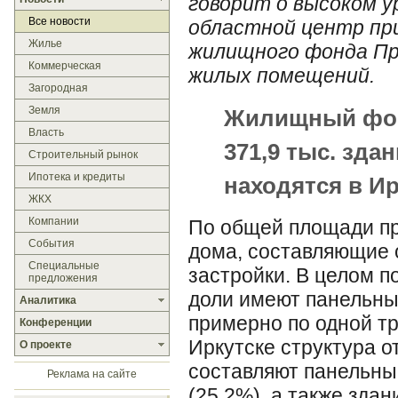
говорит о высоком у
Все новости
областной центр пр
Жилье
жилищного фонда При
Коммерческая
жилых помещений.
Загородная
Земля
Жилищный фон
Власть
371,9 тыс. здан
Строительный рынок
Ипотека и кредиты
находятся в Ир
ЖКХ
Компании
По общей площади п
События
дома, составляющие 
Специальные
застройки. В целом п
предложения
доли имеют панельны
Аналитика
примерно по одной т
Конференции
Иркутске структура о
О проекте
составляют панельны
Реклама на сайте
(25,2%), а также зда