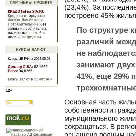
ПАРТНЕРЫ ПРОЕКТА
(23,4%). За последни
КРЕДИТЫ на SIA.RU
построено 45% жилья
Кредиты от иркутских
банков
.
Для бизнеса
.
Потребительские
, без
По структуре 
залога и поручителей,
наличными, на любые
цели.
Автокредиты
различий межд
КУРСЫ ВАЛЮТ
не наблюдает
Курсы ЦБ РФ на 2026.08.08:
занимают двух
Доллар США:
82.1665
Евро:
94.8366
41%, еще 29% 
Курсы валют в Иркутске »
трехкомнатные
12+
Основная часть жилья
собственности гражда
муниципального жил
сокращаться. В реги
оснащено полным наб