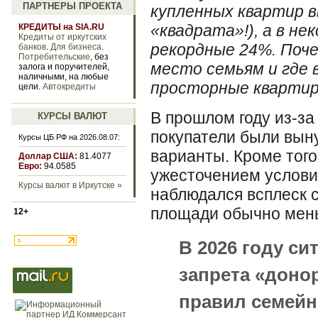
ПАРТНЕРЫ ПРОЕКТА
купленных квартир в
«квадрата»!), а в н
КРЕДИТЫ на SIA.RU
Кредиты от иркутских
рекордные 24%. Поч
банков
.
Для бизнеса
.
Потребительские
, без
место семьям и где 
залога и поручителей,
наличными, на любые
просторные кварти
цели.
Автокредиты
В прошлом году из-за
КУРСЫ ВАЛЮТ
покупатели были вын
Курсы ЦБ РФ на 2026.08.07:
варианты. Кроме того,
Доллар США:
81.4077
Евро:
94.0585
ужесточением услови
Курсы валют в Иркутске »
наблюдался всплеск с
площади обычно мен
12+
В 2026 году си
запрета «доно
правил семейн