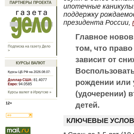
ПАРТНЕРЫ ПРОЕКТА
ипотечные каникулы.
поддержку рождаемо
президента России,
Главное новов
том, что право
Подписка на газету Дело
>
зависит от сни
КУРСЫ ВАЛЮТ
Воспользовать
Курсы ЦБ РФ на 2026.08.07:
Доллар США:
81.4077
рождении или
Евро:
94.0585
(удочерении) 
Курсы валют в Иркутске »
детей.
12+
КЛЮЧЕВЫЕ УСЛОВ