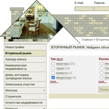
E-mail:
Пароль:
Главная
>
Вторичн
Новостройки
ВТОРИЧНЫЙ РЫНОК.
Найдено объе
Вторичный рынок
Тип
(
все
)
Распо
Аренда жилья
квартира
(
25
)
Ир
Коммерческая
ч/дом
(
14
)
Пр
недвижимость
комната
(
1
)
Ан
Дома, коттеджи,
квадрохаус
(
1
)
Ше
загородное жилье
еще...
еще...
Земельные участки
Ипотека
Строители
Агентства недвижимости
Новости