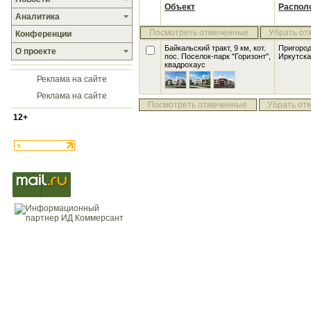
Объект
Распол
Аналитика
Посмотреть отмеченные
Убрать от
Конференции
Байкальский тракт, 9 км, кот.
Пригоро
О проекте
пос. Поселок-парк "Горизонт"
,
Иркутска
квадрохаус
Реклама на сайте
Реклама на сайте
Посмотреть отмеченные
Убрать от
12+