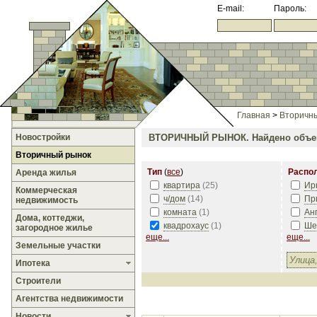
E-mail:
Пароль:
Главная
>
Вторичн
Новостройки
ВТОРИЧНЫЙ РЫНОК.
Найдено объе
Вторичный рынок
Тип
(
все
)
Распо
Аренда жилья
квартира
(
25
)
Ир
Коммерческая
ч/дом
(
14
)
Пр
недвижимость
комната
(
1
)
Ан
Дома, коттеджи,
квадрохаус
(
1
)
Ше
загородное жилье
еще...
еще...
Земельные участки
Ипотека
Строители
Агентства недвижимости
Новости