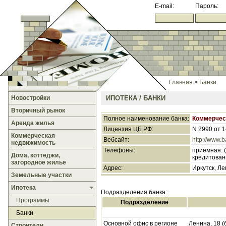
E-mail:
Пароль:
Главная
>
Банки
Новостройки
ИПОТЕКА / БАНКИ
Вторичный рынок
Полное наименование банка:
Коммерчес
Аренда жилья
Лицензия ЦБ РФ:
N 2990 от 1
Коммерческая
Вебсайт:
http://www.b
недвижимость
Телефоны:
приемная: 
Дома, коттеджи,
кредитовани
загородное жилье
Адрес:
Иркутск, Лен
Земельные участки
Ипотека
Подразделения банка:
Программы
Подразделение
Банки
Основной офис в регионе
Ленина, 18 (
Строители