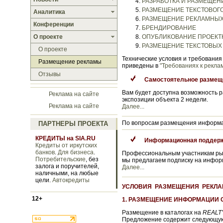
РАЗРАБОТКА И РАЗМЕЩЕН
РАЗМЕЩЕНИЕ ТЕКСТОВОГ
Аналитика
РАЗМЕЩЕНИЕ РЕКЛАМНЫХ
Конференции
БРЕНДИРОВАНИЕ
О проекте
ОПУБЛИКОВАНИЕ ПРОЕКТ
РАЗМЕЩЕНИЕ ТЕКСТОВЫХ
О проекте
Технические условия и требовани
Размещение рекламы
приведены в
"Требованиях к рекл
Отзывы
Самостоятельное размещ
Вам будет доступна возможность р
Реклама на сайте
экспозиции объекта 2 недели.
Реклама на сайте
Далее...
По вопросам размещения информац
ПАРТНЕРЫ ПРОЕКТА
КРЕДИТЫ на SIA.RU
Информационная поддерж
Кредиты от иркутских
банков
.
Для бизнеса
.
Профессиональным участникам рын
Потребительские
, без
мы предлагаем подписку на инфо
залога и поручителей,
Далее...
наличными, на любые
цели.
Автокредиты
УСЛОВИЯ РАЗМЕЩЕНИЯ РЕКЛА
12+
1. РАЗМЕЩЕНИЕ ИНФОРМАЦИИ 
Размещение в каталогах на
REALTY
Предложение содержит следующую 