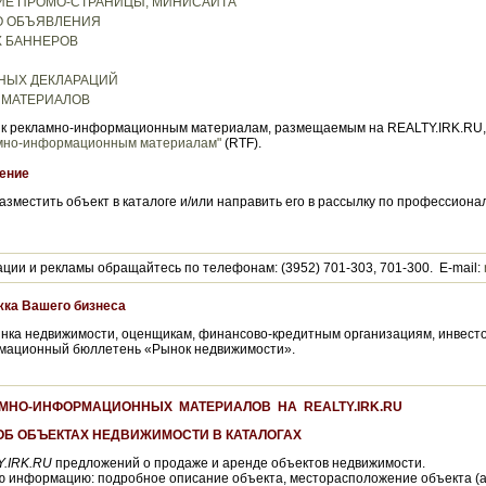
ИЕ ПРОМО-СТРАНИЦЫ, МИНИСАЙТА
О ОБЪЯВЛЕНИЯ
 БАННЕРОВ
НЫХ ДЕКЛАРАЦИЙ
 МАТЕРИАЛОВ
я к рекламно-информационным материалам, размещаемым на REALTY.IRK.RU,
амно-информационным материалам"
(RTF).
ение
азместить объект в каталоге и/или направить его в рассылку по профессио
ии и рекламы обращайтесь по телефонам: (3952) 701-303, 701-300. E-mail:
ка Вашего бизнеса
ка недвижимости, оценщикам, финансово-кредитным организациям, инвест
рмационный бюллетень «Рынок недвижимости».
МНО-ИНФОРМАЦИОННЫХ МАТЕРИАЛОВ НА REALTY.IRK.RU
ОБ ОБЪЕКТАХ НЕДВИЖИМОСТИ В КАТАЛОГАХ
.IRK.RU
предложений о продаже и аренде объектов недвижимости.
информацию: подробное описание объекта, месторасположение объекта (адр