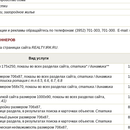
тройство дома
стки
и, загородное жилье
ии и рекламы обращайтесь по телефонам: (3952) 701-303, 701-300. E-mail:
АННЕРОВ
а страницах сайта
REALTY.IRK.RU
.
Вид услуги
 175х250, показы во всех разделах сайта,
статика* / динамика**
1
ером 706х87, показы во всех разделах сайта,
статика / динамика
1
поиска ротация с т.п.6.5, 6.6, 6.7, 6.8
змером 568х70, показы во всех разделах сайта,
статика / динамика
1
пкой сайта размером 1000х90, показы во всех разделах сайта,
1
.41)
ройки
размером 706х87,
8
ице раздела, в результатах поиска и карточках объектов.
Статика
ный рынок
размером 706х87,
8
ице раздела, в результатах поиска и карточках объектов.
Статика
ческая недвижимость
размером 706х87,
8