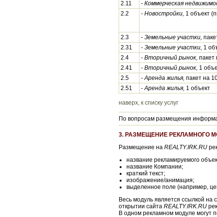
2.11
-
Коммерческая недвижимо
2.2
-
Новостройки,
1 объект (
2.3
-
Земельные участки,
пакет
2.31
-
Земельные участки,
1 об
2.4
-
Вторичный рынок,
пакет 
2.41
-
Вторичный рынок,
1 объе
2.5
-
Аренда жилья,
пакет на 1
2.51
-
Аренда жилья,
1 объект
наверх, к списку услуг
По вопросам размещения информац
3. РАЗМЕЩЕНИЕ РЕКЛАМНОГО 
Размещение на
REALTY.IRK.RU
рек
название рекламируемого объек
название Компании;
краткий текст;
изображение/анимация;
выделенное поле (например, це
Весь модуль является ссылкой на 
открытии сайта
REALTY.IRK.RU
рек
В одном рекламном модуле могут 