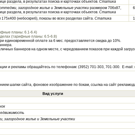
ице раздела, в результатах поиска и карточках объектов.
Статика
коттеджи, загородное жилье и Земельные участки
размером 706х87,
6
ице раздела, в результатах поиска и карточках объектов.
Статика
 175х400 (небоскреб), показы во всех разделах сайта.
Статика
1
фные планы: 6.1-6.4)
елах (тарифные планы: 6.5-6.8)
При единовременной оплате за 6 мес. предоставляется скидка до 10%.
аннера.
личных баннеров на одном месте, с чередованием показов при каждой загру
ии и рекламы обращайтесь по телефонам: (3952) 701-303, 701-300. E-mail:
ем шапки сайта, фоновое изображение по бокам, ссылка на сайт рекламод
Вид услуги
нок
недвижимость
и, загородное жилье и Земельные участки