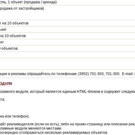
сть,
1 объект (продажа / аренда)
продажа от застройщиков)
 на 10 объектов
ъект
на 10 объектов
кт
0 объектов
ии и рекламы обращайтесь по телефонам: (3952) 701-303, 701-300. E-mail:
МОДУЛЯ
ламного модуля, который является единым HTML-блоком и содержит следую
та;
на или телефон).
сайт рекламодателя (если он есть), либо на промо-страницу или описание р
ламные модули меняются местами.
поочередно отображаться несколько рекламируемых объектов.