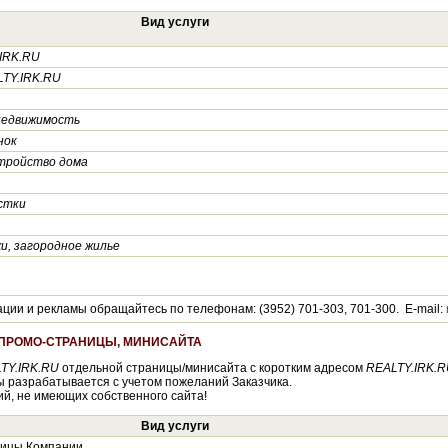
Вид услуги
IRK.RU
TY.IRK.RU
недвижимость
нок
тройство дома
стки
и, загородное жилье
ии и рекламы обращайтесь по телефонам: (3952) 701-303, 701-300. E-mail:
 ПРОМО-СТРАНИЦЫ, МИНИСАЙТА
TY.IRK.RU
отдельной страницы/минисайта с коротким адресом
REALTY.IRK.R
цы разрабатывается с учетом пожеланий Заказчика.
й, не имеющих собственного сайта!
Вид услуги
ницы Компании