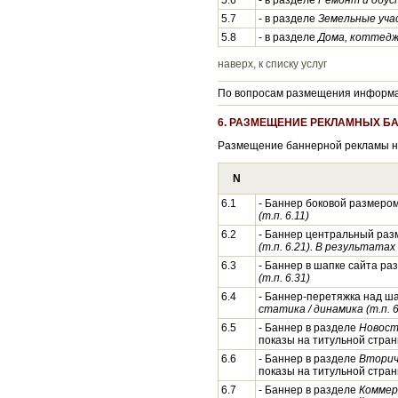
5.6
- в разделе
Ремонт и обус
5.7
- в разделе
Земельные уча
5.8
- в разделе
Дома, коттедж
наверх, к списку услуг
По вопросам размещения информац
6. РАЗМЕЩЕНИЕ РЕКЛАМНЫХ Б
Размещение баннерной рекламы н
N
6.1
- Баннер боковой размером
(т.п. 6.11)
6.2
- Баннер центральный разм
(т.п. 6.21). В результатах 
6.3
- Баннер в шапке сайта ра
(т.п. 6.31)
6.4
- Баннер-перетяжка над ша
статика / динамика (т.п. 6
6.5
- Баннер в разделе
Новост
показы на титульной стран
6.6
- Баннер в разделе
Вторич
показы на титульной стран
6.7
- Баннер в разделе
Коммер