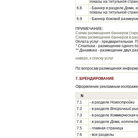
показы на титульной стран
6.8
- Баннер в разделе
Дома, 
показы на титульной стран
6.9
- Баннер боковой размером
ПРИМЕЧАНИЕ:
Схема размещения баннеров (тари
Схема размещения баннеров в разд
Оплата услуг - предварительная. 
* Статика
- размещение одного б
** Динамика
- размещение двух раз
наверх, к списку услуг
По вопросам размещения информац
7. БРЕНДИРОВАНИЕ
Оформление рекламным изображени
N
7.1
- в разделе
Новостройки
7.2
- в разделе
Вторичный ры
7.3
- в разделе
Коммерческая 
7.4
- в разделе
Дома, коттедж
7.5
- главная страница
7.6
- все разделы