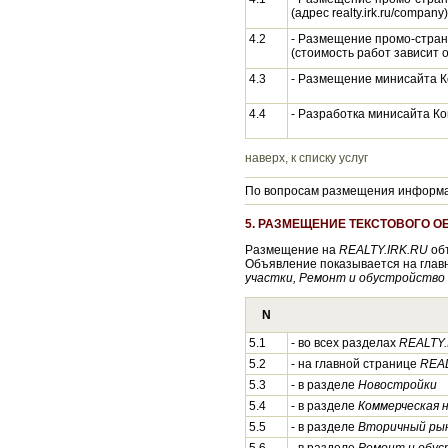
(адрес realty.irk.ru/company)
4.2
- Размещение промо-стра
(стоимость работ зависит 
4.3
- Размещение минисайта 
4.4
- Разработка минисайта К
наверх, к списку услуг
По вопросам размещения информац
5. РАЗМЕЩЕНИЕ ТЕКСТОВОГО 
Размещение на
REALTY.IRK.RU
объ
Объявление показывается на глав
участки, Ремонт и обустройство
N
5.1
- во всех разделах
REALTY.
5.2
- на главной странице
REAL
5.3
- в разделе
Новостройки
5.4
- в разделе
Коммерческая 
5.5
- в разделе
Вторичный ры