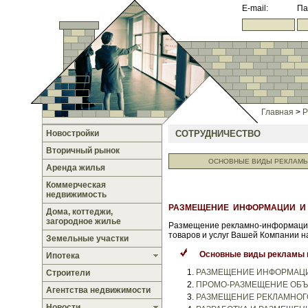
E-mail:
Па
Главная
>
Р
Новостройки
СОТРУДНИЧЕСТВО
Вторичный рынок
ОСНОВНЫЕ ВИДЫ РЕКЛАМ
Аренда жилья
Коммерческая
недвижимость
РАЗМЕЩЕНИЕ ИНФОРМАЦИИ И Р
Дома, коттеджи,
загородное жилье
Размещение рекламно-информаци
товаров и услуг Вашей Компании н
Земельные участки
Основные виды рекламы 
Ипотека
РАЗМЕЩЕНИЕ ИНФОРМАЦИ
Строители
ПРОМО-РАЗМЕЩЕНИЕ ОБЪ
Агентства недвижимости
РАЗМЕЩЕНИЕ РЕКЛАМНОГ
Новости