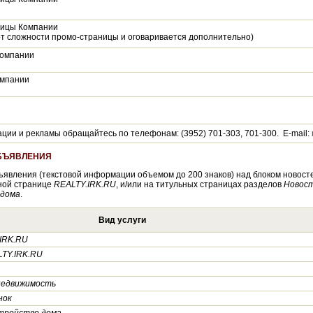
ницы Компании
от сложности промо-страницы и оговаривается дополнительно)
Компании
омпании
ии и рекламы обращайтесь по телефонам: (3952) 701-303, 701-300. E-mail:
ОБЪЯВЛЕНИЯ
явления (текстовой информации объемом до 200 знаков) над блоком новосте
ной странице
REALTY.IRK.RU
, и/или на титульных страницах разделов
Новост
 дома
.
Вид услуги
IRK.RU
TY.IRK.RU
недвижимость
нок