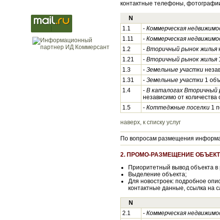
контактные телефоны, фотографии
N
1.1
-
Коммерческая недвижимо
1.11
-
Коммерческая недвижимо
1.2
-
Вторичный рынок жилья
н
1.21
-
Вторичный рынок жилья
1
1.3
-
Земельные участки
незав
1.31
-
Земельные участки
1 объ
1.4
-
В каталогах Вторичный р
независимо от количества 
1.5
-
Коттеджные поселки
1 п
наверх, к списку услуг
По вопросам размещения информац
2. ПРОМО-РАЗМЕЩЕНИЕ ОБЪЕК
Приоритетный вывод объекта в 
Выделение объекта;
Для новостроек: подробное опи
контактные данные, ссылка на с
N
2.1
-
Коммерческая недвижимо