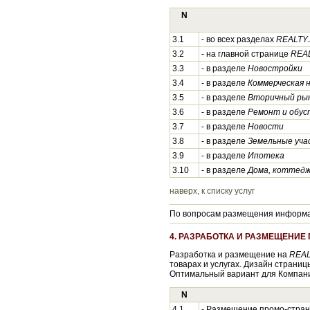
N
3.1
- во всех разделах
REALTY.
3.2
- на главной странице
REAL
3.3
- в разделе
Новостройки
3.4
- в разделе
Коммерческая 
3.5
- в разделе
Вторичный ры
3.6
- в разделе
Ремонт и обус
3.7
- в разделе
Новости
3.8
- в разделе
Земельные уча
3.9
- в разделе
Ипотека
3.10
- в разделе
Дома, коттедж
наверх, к списку услуг
По вопросам размещения информац
4. РАЗРАБОТКА И РАЗМЕЩЕНИЕ
Разработка и размещение на
REAL
товарах и услугах. Дизайн страни
Оптимальный вариант для Компани
N
4.1
- Размещение промо-стра