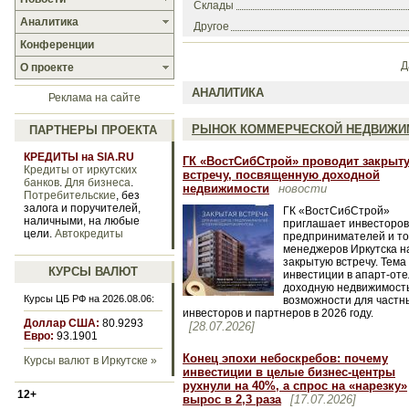
Склады
Аналитика
Другое
Конференции
Д
О проекте
АНАЛИТИКА
Реклама на сайте
РЫНОК КОММЕРЧЕСКОЙ НЕДВИЖИ
ПАРТНЕРЫ ПРОЕКТА
КРЕДИТЫ на SIA.RU
ГК «ВостСибСтрой» проводит закрыт
Кредиты от иркутских
встречу, посвященную доходной
банков
.
Для бизнеса
.
недвижимости
новости
Потребительские
, без
залога и поручителей,
ГК «ВостСибСтрой»
наличными, на любые
приглашает инвесторов
цели.
Автокредиты
предпринимателей и то
менеджеров Иркутска н
закрытую встречу. Тема
КУРСЫ ВАЛЮТ
инвестиции в апарт-оте
доходную недвижимость
Курсы ЦБ РФ на 2026.08.06:
возможности для частн
инвесторов и партнеров в 2026 году.
Доллар США:
80.9293
[28.07.2026]
Евро:
93.1901
Конец эпохи небоскребов: почему
Курсы валют в Иркутске »
инвестиции в целые бизнес-центры
рухнули на 40%, а спрос на «нарезку»
12+
вырос в 2,3 раза
[17.07.2026]