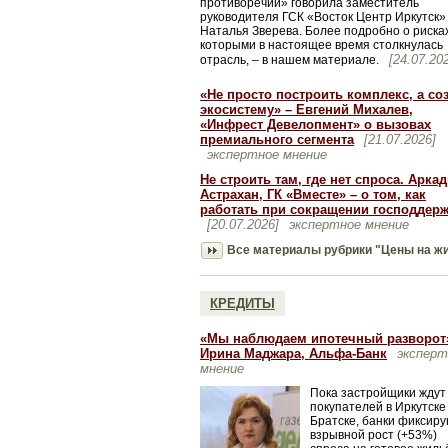
противоречий» говорила заместитель
руководителя ГСК «Восток Центр Иркутск»
Наталья Зверева. Более подробно о рисках
которыми в настоящее время столкнулась
[24.07.20
отрасль, – в нашем материале.
«Не просто построить комплекс, а со
экосистему» – Евгений Михалев,
«Инфрест Девелопмент» о вызовах
премиального сегмента
[21.07.2026]
экспертное мнение
Не строить там, где нет спроса. Арка
Астрахан, ГК «Вместе» – о том, как
работать при сокращении господдер
[20.07.2026]
экспертное мнение
Все материалы рубрики "Цены на ж
КРЕДИТЫ
«Мы наблюдаем ипотечный разворот
Ирина Маджара, Альфа-Банк
эксперт
мнение
Пока застройщики ждут
покупателей в Иркутске
Братске, банки фиксир
взрывной рост (+53%)