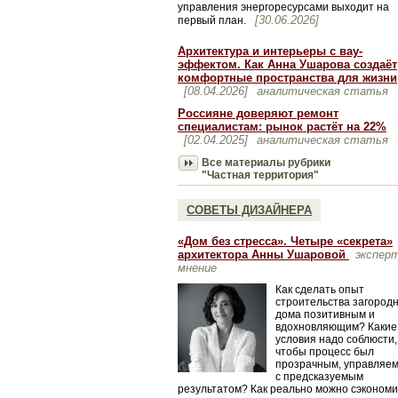
управления энергоресурсами выходит на
[30.06.2026]
первый план.
Архитектура и интерьеры с вау-
эффектом. Как Анна Ушарова создаёт
комфортные пространства для жизни
[08.04.2026]
аналитическая статья
Россияне доверяют ремонт
специалистам: рынок растёт на 22%
[02.04.2025]
аналитическая статья
Все материалы рубрики
"Частная территория"
СОВЕТЫ ДИЗАЙНЕРА
«Дом без стресса». Четыре «секрета»
архитектора Анны Ушаровой
экспер
мнение
Как сделать опыт
строительства загород
дома позитивным и
вдохновляющим? Какие
условия надо соблюсти,
чтобы процесс был
прозрачным, управляе
с предсказуемым
результатом? Как реально можно сэкономи