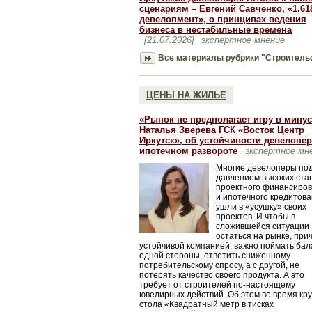
сценариям – Евгений Савченко, «1.61
девелопмент», о принципах ведения
бизнеса в нестабильные времена
[21.07.2026]
экспертное мнение
Все материалы рубрики "Строитель
ЦЕНЫ НА ЖИЛЬЕ
«Рынок не предполагает игру в минус»
Наталья Зверева ГСК «Восток Центр
Иркутск», об устойчивости девелопер
ипотечном развороте
экспертное мн
Многие девелоперы по
давлением высоких ста
проектного финансиро
и ипотечного кредитов
ушли в «усушку» своих
проектов. И чтобы в
сложившейся ситуации
остаться на рынке, при
устойчивой компанией, важно поймать бала
одной стороны, ответить сниженному
потребительскому спросу, а с другой, не
потерять качество своего продукта. А это
требует от строителей по-настоящему
ювелирных действий. Об этом во время кру
стола «Квадратный метр в тисках