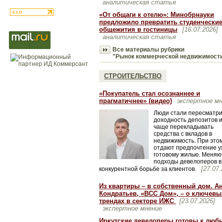
аналитическая статья
«От общаги к отелю»: Минобрнауки
предложило превратить студенчески
общежития в гостиницы
[16.07.2026]
аналитическая статья
Все материалы рубрики
"Рынок коммерческой недвижимост
СТРОИТЕЛЬСТВО
«Покупатель стал осознаннее и
прагматичнее» (видео)
экспертное м
Люди стали пересматри
доходность депозитов 
чаще перекладывать
средства с вкладов в
недвижимость. При это
отдают предпочтение у
готовому жилью. Меняю
подходы девелоперов в
[27.07.
конкурентной борьбе за клиентов.
Из квартиры – в собственный дом. А
Кондратьев, «ВСС Дом», – о ключевы
трендах в секторе ИЖС
[23.07.2026]
экспертное мнение
Иркутские девелоперы готовы к люб