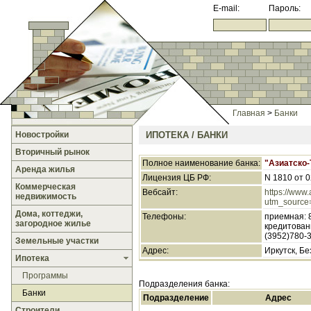
E-mail:
Пароль:
Главная
>
Банки
Новостройки
ИПОТЕКА / БАНКИ
Вторичный рынок
Полное наименование банка:
"Азиатско-
Аренда жилья
Лицензия ЦБ РФ:
N 1810 от 0
Коммерческая
Вебсайт:
https://www.
недвижимость
utm_source
Дома, коттеджи,
Телефоны:
приемная: 8
загородное жилье
кредитовани
(3952)780-3
Земельные участки
Адрес:
Иркутск, Бе
Ипотека
Программы
Подразделения банка:
Банки
Подразделение
Адрес
Строители