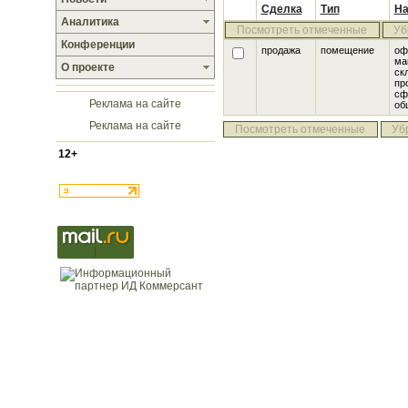
Сделка
Тип
На
Аналитика
Посмотреть отмеченные
Уб
Конференции
продажа
помещение
оф
ма
О проекте
ск
пр
сф
Реклама на сайте
об
Реклама на сайте
Посмотреть отмеченные
Уб
12+