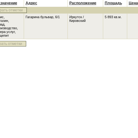
значение
Адрес
Расположение
Площадь
Цена
рать отметки
ис,
Гагарина бульвар, 6/1
Иркутск /
5 893 кв.м.
газин,
Кировский
лад,
оизводство,
ера услуг,
щепит
рать отметки