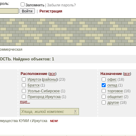
роль:
Запомнить
|
Забыли пароль?
|
Регистрация
оммерческая
ОСТЬ.
Найдено объектов: 1
Расположение
(
все
)
Назначение
(
все
)
Иркутск
(
районы
)
(
23
)
офис
(
18
)
Братск
(
1
)
склад
(
1
)
Усолье-Сибирское
(
1
)
торговое
(
16
)
Пригород Иркутска
(
1
)
общепит
(
2
)
еще...
другое
(
18
)
X
имущества КУМИ г.Иркутска
NEW!