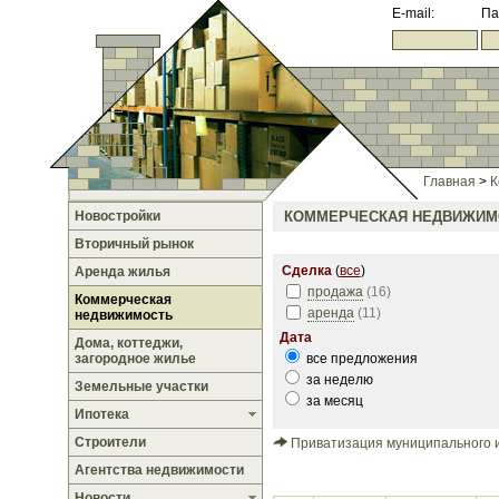
E-mail:
Па
Главная
>
К
Новостройки
КОММЕРЧЕСКАЯ НЕДВИЖИМ
Вторичный рынок
Сделка
(
все
)
Аренда жилья
продажа
(
16
)
Коммерческая
аренда
(
11
)
недвижимость
Дата
Дома, коттеджи,
загородное жилье
все предложения
за неделю
Земельные участки
за месяц
Ипотека
Строители
Приватизация муниципального 
Агентства недвижимости
Новости