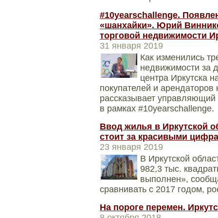
#10yearschallenge. Появл
«шанхайки». Юрий Винник
торговой недвижимости И
31 января 2019
Как изменились тр
недвижимости за д
центра Иркутска н
покупателей и арендаторов 
рассказывает управляющий
в рамках #10yearschallenge.
Ввод жилья в Иркутской об
стоит за красивыми цифр
23 января 2019
В Иркутской облас
982,3 тыс. квадра
выполнен», сообщ
сравнивать с 2017 годом, рос
На пороге перемен. Иркут
8 октября 2018