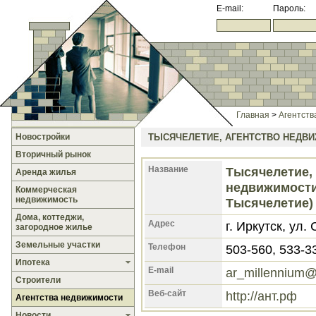
E-mail:
Пароль:
Главная
>
Агентств
Новостройки
ТЫСЯЧЕЛЕТИЕ, АГЕНТСТВО НЕДВ
Вторичный рынок
Название
Тысячелетие,
Аренда жилья
недвижимост
Коммерческая
недвижимость
Тысячелетие)
Дома, коттеджи,
Адрес
г. Иркутск, ул.
загородное жилье
Земельные участки
Телефон
503-560, 533-3
Ипотека
E-mail
ar_millennium@
Строители
Веб-сайт
http://ант.рф
Агентства недвижимости
Новости