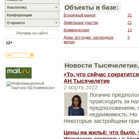
Объекты в базе:
Аналитика
Конференции
Вторичный рынок
:
31
Земельные участки
:
21
О проекте
Коммерческая
:
13
Реклама на сайте
Дома, коттеджи, загородное
5
жилье
:
12+
Новости Тысячелетие,
«То, что сейчас сократится
АН Тысячелетие
2 марта 2022
Логично предполож
происходить за на
предположениям, 
недвижимость. Но 
Некоторые застройщики при
Цены на жильё: что было, 