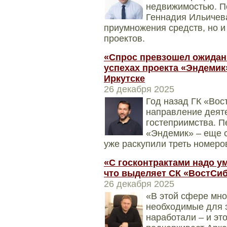
недвижимостью. П
Геннадия Ильичева
приумножения средств, но и
проектов.
«Спрос превзошел ожидан
успехах проекта «Эндемик»
Иркутске
26 декабря 2025
Год назад ГК «Во
направление деяте
гостеприимства. П
«Эндемик» – еще с
уже раскупили треть номеро
«С госконтрактами надо у
что выделяет СК «ВостСи
26 декабря 2025
«В этой сфере мно
необходимые для э
наработали – и это