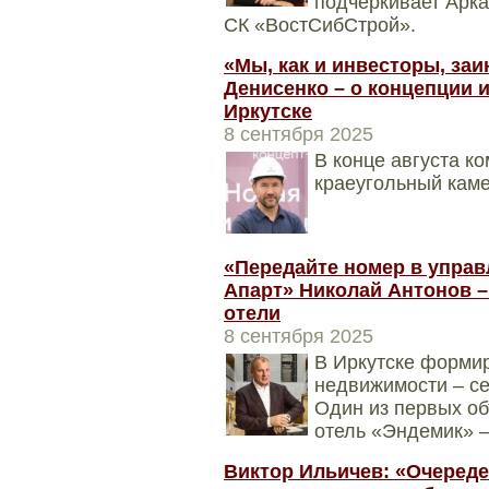
подчеркивает Арка
СК «ВостСибСтрой».
«Мы, как и инвесторы, заи
Денисенко – о концепции 
Иркутске
8 сентября 2025
В конце августа 
краеугольный каме
«Передайте номер в управ
Апарт» Николай Антонов –
отели
8 сентября 2025
В Иркутске форми
недвижимости – се
Один из первых об
отель «Эндемик» 
Виктор Ильичев: «Очереде