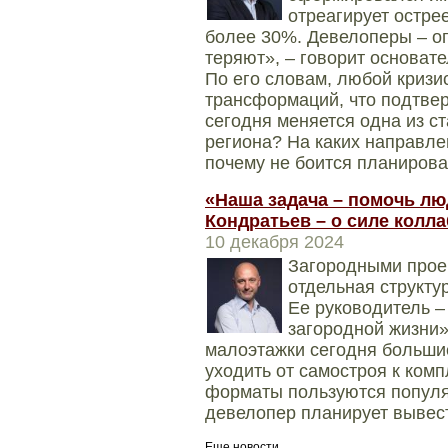
отреагирует остре
более 30%. Девелоперы – оп
теряют», – говорит основат
По его словам, любой кризи
трансформаций, что подтвер
сегодня меняется одна из с
региона? На каких направле
почему не боится планирова
«Наша задача – помочь лю
Кондратьев – о силе колл
10 декабря 2024
Загородными прое
отдельная структ
Ее руководитель 
загородной жизни» 
малоэтажки сегодня больши
уходить от самостроя к ком
форматы пользуются популя
девелопер планирует вывест
Еще новости