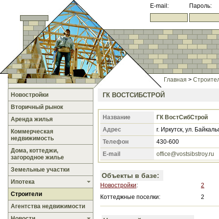
E-mail:
Пароль:
Главная
>
Строите
Новостройки
ГК ВОСТСИБСТРОЙ
Вторичный рынок
Название
ГК ВостСибСтрой
Аренда жилья
Адрес
г. Иркутск, ул. Байкаль
Коммерческая
недвижимость
Телефон
430-600
Дома, коттеджи,
E-mail
office@vostsibstroy.ru
загородное жилье
Земельные участки
Объекты в базе:
Ипотека
Новостройки
:
2
Строители
Коттеджные поселки:
2
Агентства недвижимости
Новости