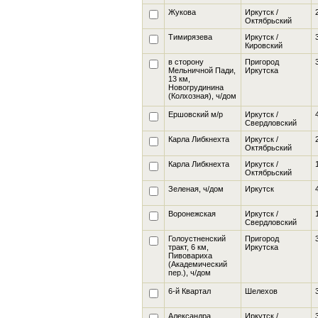
Жукова
Иркутск /
Октябрьский
Тимирязева
Иркутск /
Кировский
в сторону
Пригород
Мельничной Пади,
Иркутска
13 км,
Новогрудинина
(Колхозная), ч/дом
Ершовский м/р
Иркутск /
Свердловский
Карла Либкнехта
Иркутск /
Октябрьский
Карла Либкнехта
Иркутск /
Октябрьский
Зеленая
, ч/дом
Иркутск
Воронежская
Иркутск /
Свердловский
Голоустненский
Пригород
тракт, 6 км,
Иркутска
Пивовариха
(Академический
пер.), ч/дом
6-й Квартал
Шелехов
Александра
Иркутск /