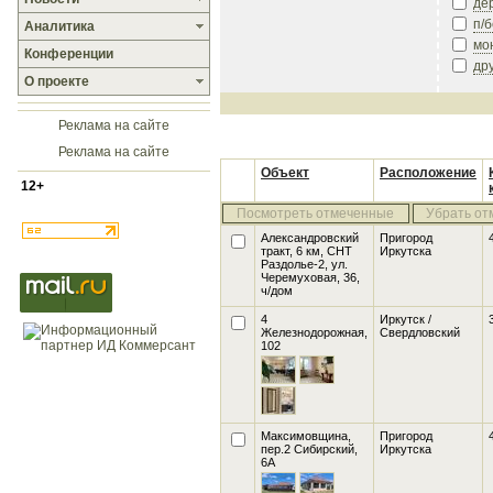
де
п/
Аналитика
мо
Конференции
др
О проекте
Реклама на сайте
Реклама на сайте
Объект
Расположение
12+
Посмотреть отмеченные
Убрать от
Александровский
Пригород
тракт, 6 км, СНТ
Иркутска
Раздолье-2, ул.
Черемуховая, 36
,
ч/дом
4
Иркутск /
Железнодорожная,
Свердловский
102
Максимовщина,
Пригород
пер.2 Сибирский,
Иркутска
6А