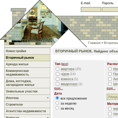
E-mail:
Пароль:
Главная
>
Вторичн
Новостройки
ВТОРИЧНЫЙ РЫНОК.
Найдено объе
Вторичный рынок
Тип
(
все
)
Распо
Аренда жилья
квартира
(
25
)
Ир
Коммерческая
ч/дом
(
14
)
Пр
недвижимость
комната
(
1
)
Ан
Дома, коттеджи,
квадрохаус
(
1
)
Ше
загородное жилье
еще...
еще...
Земельные участки
Дата
Ипотека
все предложения
за неделю
Матер
Строители
за месяц
ки
Агентства недвижимости
па
Новости