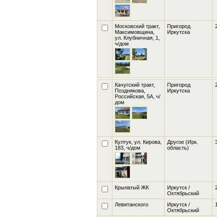
Московский тракт,
Пригород
Максимовщина,
Иркутска
ул. Клубничная, 1
,
ч/дом
Качугский тракт,
Пригород
Позднякова,
Иркутска
Российская, 5А
, ч/
дом
Култук, ул. Кирова,
Другое (Ирк.
183
, ч/дом
область)
Крылатый ЖК
Иркутск /
Октябрьский
Левитанского
Иркутск /
Октябрьский