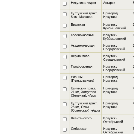
Никулиха
, ч/дом
Ангарск
Култукский тракт,
Пригород
5 км, Маркова
Иркутска
Братская
Иркутск /
Куйбышевский
Красноказачья
Иркутск /
Куйбышевский
Академическая
Иркутск /
Свердловский
Лермонтова
Иркутск /
Свердловский
Профсоюзная
Иркутск /
Свердловский
Еланцы
Пригород
(Пенкальского)
Иркутска
Качугский тракт,
Пригород
21 км, Хомутово
Иркутска
(Зеленая), ч/дом
Култукский тракт,
Пригород
23 км, Олха
Иркутска
(Советская), ч/дом
Левитанского
Иркутск /
Октябрьский
Сибирская
Иркутск /
Октябрьский