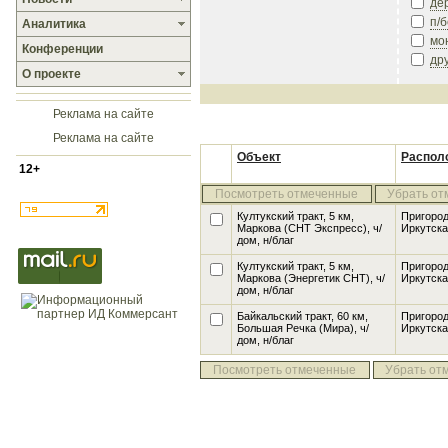
де
п/
Аналитика
мо
Конференции
др
О проекте
Реклама на сайте
Реклама на сайте
Объект
Распол
12+
Посмотреть отмеченные
Убрать от
Култукский тракт, 5 км,
Пригоро
Маркова
(СНТ Экспресс), ч/
Иркутска
дом, н/благ
Култукский тракт, 5 км,
Пригоро
Маркова
(Энергетик СНТ), ч/
Иркутска
дом, н/благ
Байкальский тракт, 60 км,
Пригоро
Большая Речка
(Мира), ч/
Иркутска
дом, н/благ
Посмотреть отмеченные
Убрать от