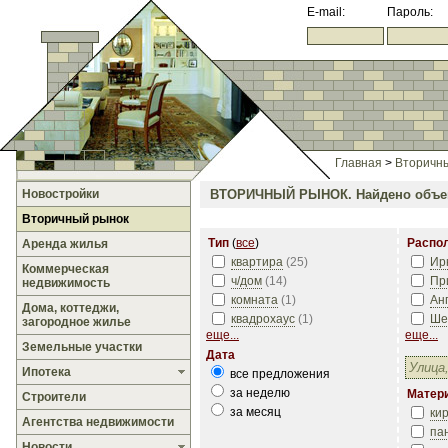
E-mail:
Пароль:
Главная
>
Вторичн
Новостройки
ВТОРИЧНЫЙ РЫНОК.
Найдено объе
Вторичный рынок
Тип
(
все
)
Распо
Аренда жилья
квартира
(
25
)
Ир
Коммерческая
ч/дом
(
14
)
Пр
недвижимость
комната
(
1
)
Ан
Дома, коттеджи,
квадрохаус
(
1
)
Ше
загородное жилье
еще...
еще...
Земельные участки
Дата
Ипотека
все предложения
за неделю
Матер
Строители
за месяц
ки
Агентства недвижимости
па
Новости