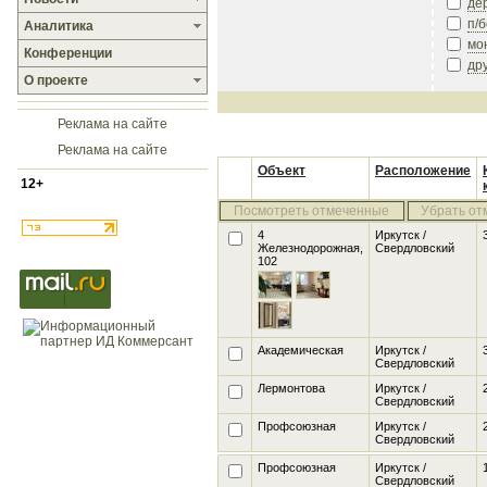
де
п/
Аналитика
мо
Конференции
др
О проекте
Реклама на сайте
Реклама на сайте
Объект
Расположение
12+
Посмотреть отмеченные
Убрать от
4
Иркутск /
Железнодорожная,
Свердловский
102
Академическая
Иркутск /
Свердловский
Лермонтова
Иркутск /
Свердловский
Профсоюзная
Иркутск /
Свердловский
Профсоюзная
Иркутск /
Свердловский