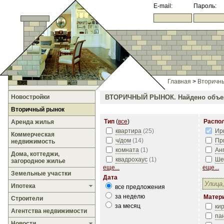
E-mail:
Пароль:
Главная
>
Вторичн
Новостройки
ВТОРИЧНЫЙ РЫНОК.
Найдено объе
Вторичный рынок
Тип
(
все
)
Распо
Аренда жилья
квартира
(
25
)
Ир
Коммерческая
ч/дом
(
14
)
Пр
недвижимость
комната
(
1
)
Ан
Дома, коттеджи,
квадрохаус
(
1
)
Ше
загородное жилье
еще...
еще...
Земельные участки
Дата
Ипотека
все предложения
за неделю
Матер
Строители
за месяц
ки
Агентства недвижимости
па
Новости