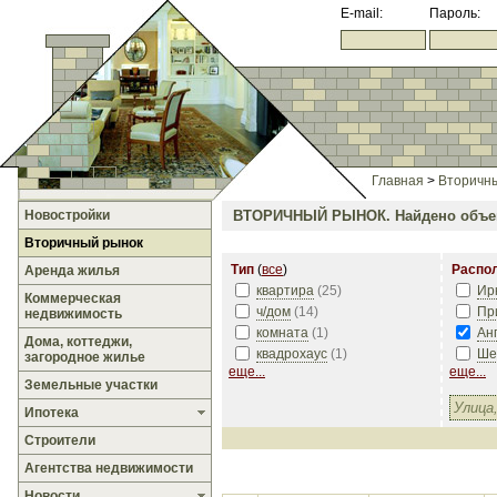
E-mail:
Пароль:
Главная
>
Вторичн
Новостройки
ВТОРИЧНЫЙ РЫНОК.
Найдено объе
Вторичный рынок
Тип
(
все
)
Распо
Аренда жилья
квартира
(
25
)
Ир
Коммерческая
ч/дом
(
14
)
Пр
недвижимость
комната
(
1
)
Ан
Дома, коттеджи,
квадрохаус
(
1
)
Ше
загородное жилье
еще...
еще...
Земельные участки
Ипотека
Строители
Агентства недвижимости
Новости