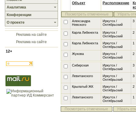
Объект
Расположение
К
Аналитика
к
Посмотреть отмеченные
Убрать от
Конференции
Александра
Иркутск /
3
О проекте
Невского
Октябрьский
Карла Либкнехта
Иркутск /
2
Реклама на сайте
Октябрьский
Реклама на сайте
Карла Либкнехта
Иркутск /
1
Октябрьский
12+
Жукова
Иркутск /
2
Октябрьский
Сибирская
Иркутск /
3
Октябрьский
Левитанского
Иркутск /
3
Октябрьский
Крылатый ЖК
Иркутск /
2
Октябрьский
Левитанского
Иркутск /
1
Октябрьский
Посмотреть отмеченные
Убрать от