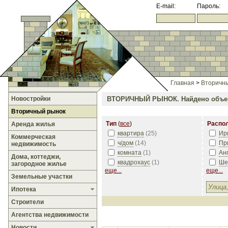
E-mail:
Пароль:
Главная
>
Вторичн
Новостройки
ВТОРИЧНЫЙ РЫНОК.
Найдено объе
Вторичный рынок
Тип
(
все
)
Распо
Аренда жилья
квартира
(
25
)
Ир
Коммерческая
ч/дом
(
14
)
Пр
недвижимость
комната
(
1
)
Ан
Дома, коттеджи,
квадрохаус
(
1
)
Ше
загородное жилье
еще...
еще...
Земельные участки
Ипотека
Строители
Агентства недвижимости
Новости