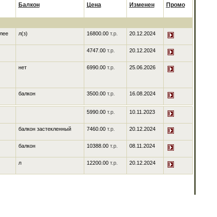
Балкон
Цена
Изменен
Промо
олее
л(з)
16800.00
т.р.
20.12.2024
4747.00
т.р.
20.12.2024
нет
6990.00
т.р.
25.06.2026
балкон
3500.00
т.р.
16.08.2024
5990.00
т.р.
10.11.2023
балкон застекленный
7460.00
т.р.
20.12.2024
балкон
10388.00
т.р.
08.11.2024
л
12200.00
т.р.
20.12.2024