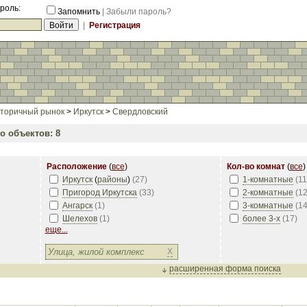
роль:
Запомнить
|
Забыли пароль?
|
Регистрация
торичный рынок
>
Иркутск
>
Свердловский
о объектов: 8
Расположение
(
все
)
Кол-во комнат
(
все
)
Иркутск
(
районы
)
(
27
)
1-комнатные
(
11
Пригород Иркутска
(
33
)
2-комнатные
(
1
Ангарск
(
1
)
3-комнатные
(
1
Шелехов
(
1
)
более 3-х
(
17
)
еще...
X
расширенная форма поиска