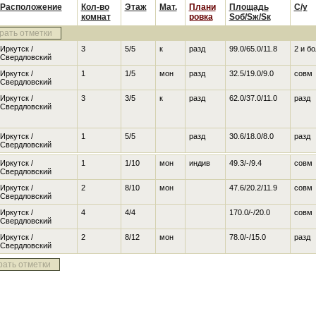
Расположение
Кол-во
Этаж
Мат.
Плани
Площадь
С/у
комнат
ровка
Sоб/Sж/Sк
рать отметки
Иркутск /
3
5/5
к
разд
99.0/65.0/11.8
2 и б
Свердловский
Иркутск /
1
1/5
мон
разд
32.5/19.0/9.0
совм
Свердловский
Иркутск /
3
3/5
к
разд
62.0/37.0/11.0
разд
Свердловский
Иркутск /
1
5/5
разд
30.6/18.0/8.0
разд
Свердловский
Иркутск /
1
1/10
мон
индив
49.3/-/9.4
совм
Свердловский
Иркутск /
2
8/10
мон
47.6/20.2/11.9
совм
Свердловский
Иркутск /
4
4/4
170.0/-/20.0
совм
Свердловский
Иркутск /
2
8/12
мон
78.0/-/15.0
разд
Свердловский
рать отметки