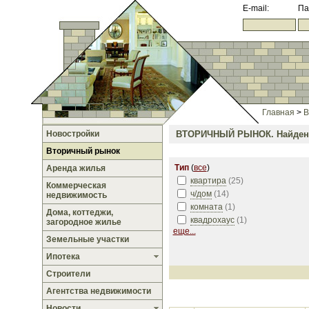
E-mail:
Па
Главная
>
В
Новостройки
ВТОРИЧНЫЙ РЫНОК.
Найден
Вторичный рынок
Тип
(
все
)
Аренда жилья
квартира
(
25
)
Коммерческая
ч/дом
(
14
)
недвижимость
комната
(
1
)
Дома, коттеджи,
квадрохаус
(
1
)
загородное жилье
еще...
Земельные участки
Ипотека
Строители
Агентства недвижимости
Новости