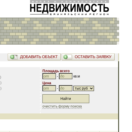
Площадь всего
-
кв.м
)
2
)
Цена
4
)
-
очистить форму поиска