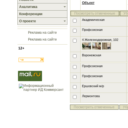
Объект
Аналитика
Посмотреть отмеченные
Уб
Конференции
Академическая
О проекте
Профсоюзная
Реклама на сайте
Реклама на сайте
4 Железнодорожная, 102
12+
Воронежская
Профсоюзная
Профсоюзная
Ершовский м/р
Лермонтова
Посмотреть отмеченные
Уб