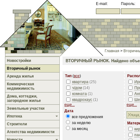
E-mail:
Пароль:
Главная
>
Вторичн
Новостройки
ВТОРИЧНЫЙ РЫНОК.
Найдено объе
Вторичный рынок
Тип
(
все
)
Распо
Аренда жилья
квартира
(
25
)
Ир
Коммерческая
ч/дом
(
14
)
Пр
недвижимость
комната
(
1
)
Ан
Дома, коттеджи,
квадрохаус
(
1
)
Ше
загородное жилье
еще...
еще...
Земельные участки
Дата
Ипотека
все предложения
за неделю
Матер
Строители
за месяц
ки
Агентства недвижимости
па
Новости