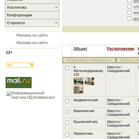
де
п/
Аналитика
мо
Конференции
др
О проекте
Реклама на сайте
Реклама на сайте
Объект
Расположение
12+
Посмотреть отмеченные
Убрать от
4
Иркутск /
Железнодорожная,
Свердловский
102
Академическая
Иркутск /
Свердловский
Воронежская
Иркутск /
Свердловский
Ершовский м/р
Иркутск /
Свердловский
Лермонтова
Иркутск /
Свердловский