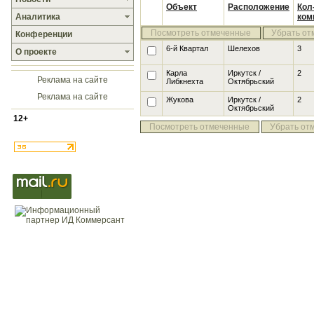
Объект
Расположение
Кол
Аналитика
ком
Посмотреть отмеченные
Убрать от
Конференции
6-й Квартал
Шелехов
3
О проекте
Карла
Иркутск /
2
Реклама на сайте
Либкнехта
Октябрьский
Реклама на сайте
Жукова
Иркутск /
2
Октябрьский
12+
Посмотреть отмеченные
Убрать от