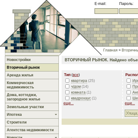
E-mail:
Пароль:
Главная
>
Вторичн
Новостройки
ВТОРИЧНЫЙ РЫНОК.
Найдено объе
Вторичный рынок
Тип
(
все
)
Распо
Аренда жилья
квартира
(
25
)
Ир
Коммерческая
ч/дом
(
14
)
Пр
недвижимость
комната
(
1
)
Ан
Дома, коттеджи,
квадрохаус
(
1
)
Ше
загородное жилье
еще...
еще...
Земельные участки
Ипотека
Строители
Агентства недвижимости
Новости