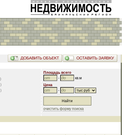
Площадь всего
-
кв.м
)
2
)
Цена
4
)
-
очистить форму поиска