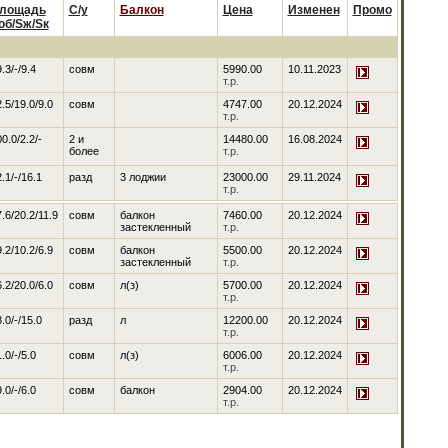
лощадь
С/у
Балкон
Цена
Изменен
Промо
об/Sж/Sк
.3/-/9.4
совм
5990.00
10.11.2023
т.р.
.5/19.0/9.0
совм
4747.00
20.12.2024
т.р.
0.0/2.2/-
2 и
14480.00
16.08.2024
более
т.р.
.1/-/16.1
разд
3 лоджии
23000.00
29.11.2024
т.р.
.6/20.2/11.9
совм
балкон
7460.00
20.12.2024
застекленный
т.р.
.2/10.2/6.9
совм
балкон
5500.00
20.12.2024
застекленный
т.р.
.2/20.0/6.0
совм
л(з)
5700.00
20.12.2024
т.р.
.0/-/15.0
разд
л
12200.00
20.12.2024
т.р.
.0/-/5.0
совм
л(з)
6006.00
20.12.2024
т.р.
.0/-/6.0
совм
балкон
2904.00
20.12.2024
т.р.