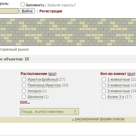
роль:
Запомнить
|
Забыли пароль?
|
Регистрация
торичный рынок
о объектов: 10
Расположение
(
все
)
Кол-во комнат
(
все
)
Иркутск
(
районы
)
(
27
)
1-комнатные
(
11
Пригород Иркутска
(
33
)
2-комнатные
(
1
Ангарск
(
1
)
3-комнатные
(
1
Шелехов
(
1
)
более 3-х
(
17
)
еще...
X
расширенная форма поиска