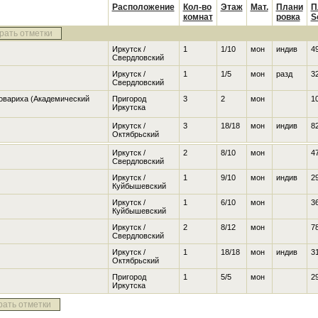
Расположение
Кол-во
Этаж
Мат.
Плани
П
комнат
ровка
S
рать отметки
Иркутск /
1
1/10
мон
индив
49
Свердловский
Иркутск /
1
1/5
мон
разд
32
Свердловский
вовариха
(Академический
Пригород
3
2
мон
10
Иркутска
Иркутск /
3
18/18
мон
индив
82
Октябрьский
Иркутск /
2
8/10
мон
47
Свердловский
Иркутск /
1
9/10
мон
индив
29
Куйбышевский
Иркутск /
1
6/10
мон
36
Куйбышевский
Иркутск /
2
8/12
мон
78
Свердловский
Иркутск /
1
18/18
мон
индив
31
Октябрьский
Пригород
1
5/5
мон
29
Иркутска
рать отметки