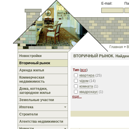
E-mail:
Па
Главная
>
В
Новостройки
ВТОРИЧНЫЙ РЫНОК.
Найден
Вторичный рынок
Тип
(
все
)
Аренда жилья
квартира
(
25
)
Коммерческая
ч/дом
(
14
)
недвижимость
комната
(
1
)
Дома, коттеджи,
квадрохаус
(
1
)
загородное жилье
еще...
Земельные участки
Ипотека
Строители
Агентства недвижимости
Новости