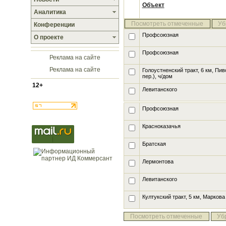
Объект
Аналитика
Посмотреть отмеченные
Уб
Конференции
Профсоюзная
О проекте
Профсоюзная
Реклама на сайте
Реклама на сайте
Голоустненский тракт, 6 км, Пи
пер.), ч/дом
12+
Левитанского
Профсоюзная
Красноказачья
Братская
Лермонтова
Левитанского
Култукский тракт, 5 км, Маркова
Посмотреть отмеченные
Уб