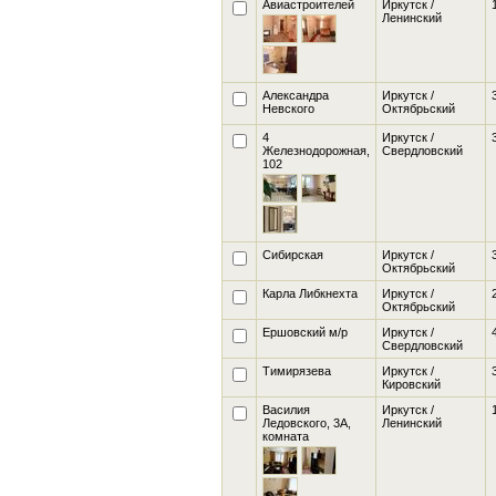
Авиастроителей
Иркутск /
Ленинский
Александра
Иркутск /
Невского
Октябрьский
4
Иркутск /
Железнодорожная,
Свердловский
102
Сибирская
Иркутск /
Октябрьский
Карла Либкнехта
Иркутск /
Октябрьский
Ершовский м/р
Иркутск /
Свердловский
Тимирязева
Иркутск /
Кировский
Василия
Иркутск /
Ледовского, 3А
,
Ленинский
комната