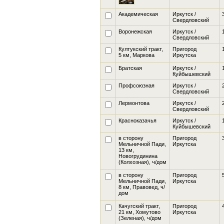
Академическая
Иркутск /
Свердловский
Воронежская
Иркутск /
Свердловский
Култукский тракт,
Пригород
5 км, Маркова
Иркутска
Братская
Иркутск /
Куйбышевский
Профсоюзная
Иркутск /
Свердловский
Лермонтова
Иркутск /
Свердловский
Красноказачья
Иркутск /
Куйбышевский
в сторону
Пригород
Мельничной Пади,
Иркутска
13 км,
Новогрудинина
(Колхозная), ч/дом
в сторону
Пригород
Мельничной Пади,
Иркутска
8 км, Правовед
, ч/
дом
Качугский тракт,
Пригород
21 км, Хомутово
Иркутска
(Зеленая), ч/дом