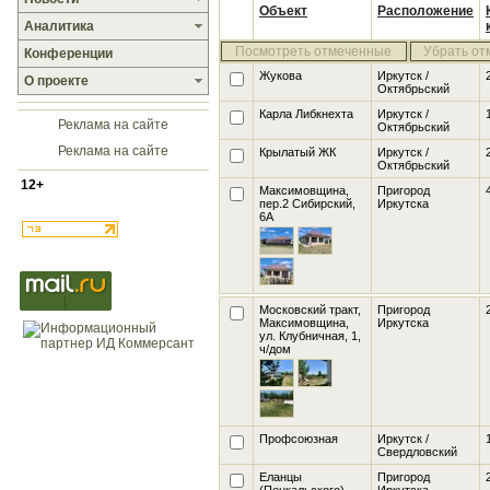
Объект
Расположение
Аналитика
Посмотреть отмеченные
Убрать от
Конференции
Жукова
Иркутск /
О проекте
Октябрьский
Карла Либкнехта
Иркутск /
Реклама на сайте
Октябрьский
Реклама на сайте
Крылатый ЖК
Иркутск /
Октябрьский
12+
Максимовщина,
Пригород
пер.2 Сибирский,
Иркутска
6А
Московский тракт,
Пригород
Максимовщина,
Иркутска
ул. Клубничная, 1
,
ч/дом
Профсоюзная
Иркутск /
Свердловский
Еланцы
Пригород