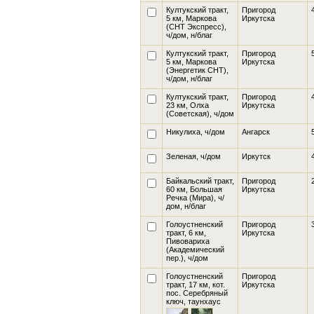
Култукский тракт,
Пригород
5 км, Маркова
Иркутска
(СНТ Экспресс),
ч/дом, н/благ
Култукский тракт,
Пригород
5 км, Маркова
Иркутска
(Энергетик СНТ),
ч/дом, н/благ
Култукский тракт,
Пригород
23 км, Олха
Иркутска
(Советская), ч/дом
Никулиха
, ч/дом
Ангарск
Зеленая
, ч/дом
Иркутск
Байкальский тракт,
Пригород
60 км, Большая
Иркутска
Речка
(Мира), ч/
дом, н/благ
Голоустненский
Пригород
тракт, 6 км,
Иркутска
Пивовариха
(Академический
пер.), ч/дом
Голоустненский
Пригород
тракт, 17 км, кот.
Иркутска
пос. Серебряный
ключ
, таунхаус