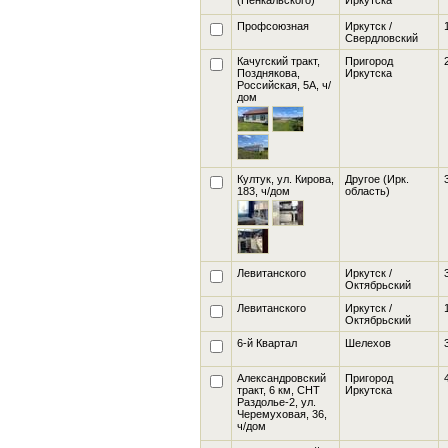
(Пенкальского)
Иркутска
Профсоюзная
Иркутск /
Свердловский
Качугский тракт,
Пригород
Позднякова,
Иркутска
Российская, 5А
, ч/
дом
Култук, ул. Кирова,
Другое (Ирк.
183
, ч/дом
область)
Левитанского
Иркутск /
Октябрьский
Левитанского
Иркутск /
Октябрьский
6-й Квартал
Шелехов
Александровский
Пригород
тракт, 6 км, СНТ
Иркутска
Раздолье-2, ул.
Черемуховая, 36
,
ч/дом