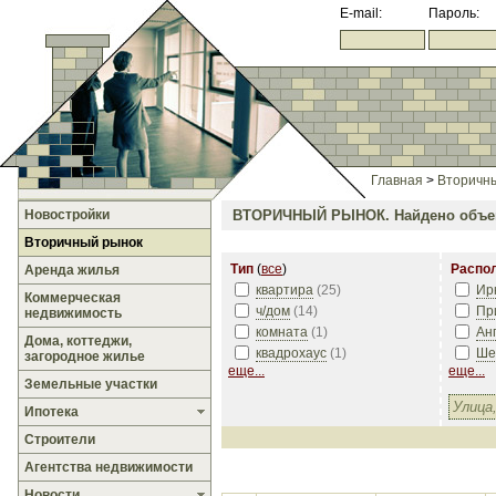
E-mail:
Пароль:
Главная
>
Вторичн
Новостройки
ВТОРИЧНЫЙ РЫНОК.
Найдено объе
Вторичный рынок
Тип
(
все
)
Распо
Аренда жилья
квартира
(
25
)
Ир
Коммерческая
ч/дом
(
14
)
Пр
недвижимость
комната
(
1
)
Ан
Дома, коттеджи,
квадрохаус
(
1
)
Ше
загородное жилье
еще...
еще...
Земельные участки
Ипотека
Строители
Агентства недвижимости
Новости