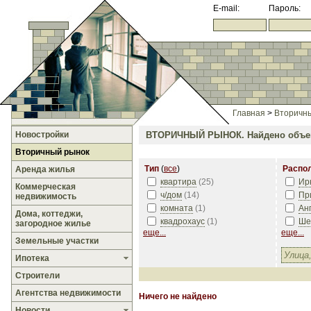
E-mail:
Пароль:
Главная
>
Вторичн
Новостройки
ВТОРИЧНЫЙ РЫНОК.
Найдено объе
Вторичный рынок
Тип
(
все
)
Распо
Аренда жилья
квартира
(
25
)
Ир
Коммерческая
ч/дом
(
14
)
Пр
недвижимость
комната
(
1
)
Ан
Дома, коттеджи,
квадрохаус
(
1
)
Ше
загородное жилье
еще...
еще...
Земельные участки
Ипотека
Строители
Агентства недвижимости
Ничего не найдено
Новости