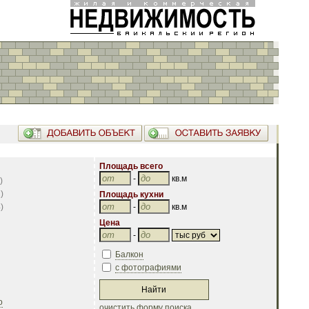
Площадь всего
-
кв.м
)
2
)
Площадь кухни
4
)
-
кв.м
Цена
-
Балкон
с фотографиями
о
очистить форму поиска