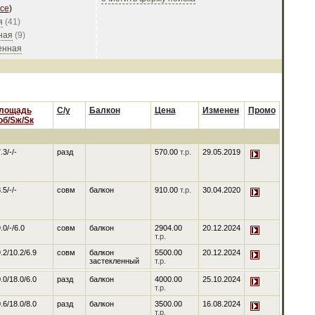
се
)
я
(
41
)
ная
(
9
)
енная
лощадь
С/у
Балкон
Цена
Изменен
Промо
об/Sж/Sк
.3/-/-
разд
570.00
т.р.
29.05.2019
.5/-/-
совм
балкон
910.00
т.р.
30.04.2020
.0/-/6.0
совм
балкон
2904.00
20.12.2024
т.р.
.2/10.2/6.9
совм
балкон
5500.00
20.12.2024
застекленный
т.р.
.0/18.0/6.0
разд
балкон
4000.00
25.10.2024
т.р.
.6/18.0/8.0
разд
балкон
3500.00
16.08.2024
т.р.