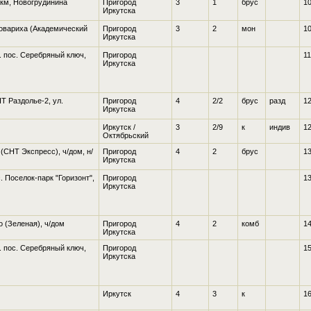
 км, Новогрудинина
Пригород
3
1
брус
10
Иркутска
вовариха
(Академический
Пригород
3
2
мон
10
Иркутска
т. пос. Серебряный ключ
,
Пригород
11
Иркутска
Т Раздолье-2, ул.
Пригород
4
2/2
брус
разд
12
Иркутска
Иркутск /
3
2/9
к
индив
12
Октябрьский
(СНТ Экспресс), ч/дом, н/
Пригород
4
2
брус
13
Иркутска
с. Поселок-парк "Горизонт"
,
Пригород
13
Иркутска
о
(Зеленая), ч/дом
Пригород
4
2
комб
14
Иркутска
т. пос. Серебряный ключ
,
Пригород
15
Иркутска
Иркутск
4
3
к
16