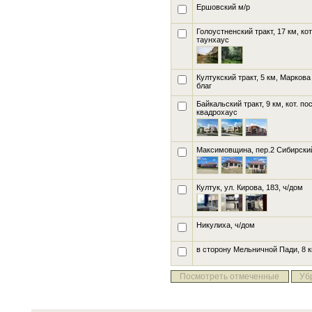
Ершовский м/р
Голоустненский тракт, 17 км, ко
таунхаус
Култукский тракт, 5 км, Маркова
благ
Байкальский тракт, 9 км, кот. по
квадрохаус
Максимовщина, пер.2 Сибирский
Култук, ул. Кирова, 183
, ч/дом
Никулиха
, ч/дом
в сторону Мельничной Пади, 8 
Посмотреть отмеченные
Уб