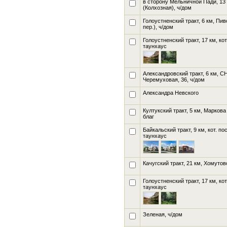
в сторону Мельничной Пади, 13
(Колхозная), ч/дом
Голоустненский тракт, 6 км, Пи
пер.), ч/дом
Голоустненский тракт, 17 км, ко
таунхаус
Александровский тракт, 6 км, СН
Черемуховая, 36
, ч/дом
Александра Невского
Култукский тракт, 5 км, Маркова
благ
Байкальский тракт, 9 км, кот. по
таунхаус
Качугский тракт, 21 км, Хомутов
Голоустненский тракт, 17 км, ко
таунхаус
Зеленая
, ч/дом