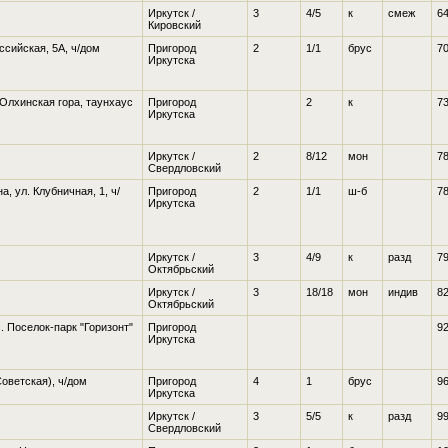
Иркутск /
3
4/5
к
смеж
64
Кировский
оссийская, 5А
, ч/дом
Пригород
2
1/1
брус
70
Иркутска
. Олхинская гора
, таунхаус
Пригород
2
к
73
Иркутска
Иркутск /
2
8/12
мон
78
Свердловский
, ул. Клубничная, 1
, ч/
Пригород
2
1/1
ш-б
78
Иркутска
Иркутск /
3
4/9
к
разд
79
Октябрьский
Иркутск /
3
18/18
мон
индив
82
Октябрьский
с. Поселок-парк "Горизонт"
Пригород
92
Иркутска
оветская), ч/дом
Пригород
4
1
брус
96
Иркутска
Иркутск /
3
5/5
к
разд
99
Свердловский