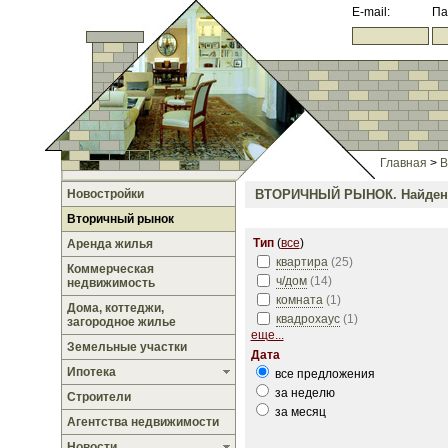
E-mail:
Па
Главная
>
В
Новостройки
ВТОРИЧНЫЙ РЫНОК.
Найден
Вторичный рынок
Тип
(
все
)
Аренда жилья
квартира
(
25
)
Коммерческая
ч/дом
(
14
)
недвижимость
комната
(
1
)
Дома, коттеджи,
квадрохаус
(
1
)
загородное жилье
еще...
Земельные участки
Дата
Ипотека
все предложения
за неделю
Строители
за месяц
Агентства недвижимости
Новости