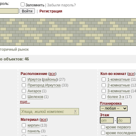
роль:
Запомнить
|
Забыли пароль?
|
Регистрация
торичный рынок
о объектов: 46
Расположение
(
все
)
Кол-во комнат
(
все
)
Иркутск
(
районы
)
(
27
)
1-комнатные
(
11
Пригород Иркутска
(
33
)
2-комнатные
(
1
Ангарск
(
1
)
3-комнатные
(
1
Шелехов
(
1
)
более 3-х
(
17
)
еще...
Планировка
X
Этаж
Материал
(
все
)
-
кирпич
(
13
)
кроме первого
панель
(
3
)
кроме последнег