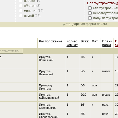
дерево
(
19
)
Благоустройство
(
в
п/бетон
(
3
)
благоустроенна
монолит
(
12
)
неблагоустроен
другой
(
13
)
полублагоустро
стандартная форма поиска
Расположение
Кол-во
Этаж
Мат.
Плани
П
комнат
ровка
S
рать отметки
а
Иркутск /
1
4/5
к
17
Ленинский
Иркутск /
1
2/5
к
малос
18
Ленинский
Пригород
1
5/5
мон
29
Иркутска
Иркутск /
1
9/10
мон
индив
29
Куйбышевский
Иркутск /
1
1/5
к
разд
30
Октябрьский
Иркутск /
1
5/5
разд
30
Свердловский