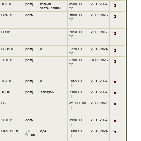
.1/-/9.0
разд
балкон
8500.00
22.11.2024
застекленный
т.р.
.0/26.0/-
совм
3800.00
29.05.2026
т.р.
.0/3.0/-
2050.00
28.03.2017
т.р.
.0/-/15.0
разд
л
12200.00
20.12.2024
т.р.
.3/10.0/-
разд
5700.00
04.06.2026
т.р.
.7/-/8.0
разд
л
10650.00
29.11.2024
т.р.
.1/-/16.1
разд
3 лоджии
23000.00
29.11.2024
т.р.
.0/-/-
от
9200.00
29.06.2021
т.р.
.5/10.0/-
совм
3990.00
29.11.2024
т.р.
.0/65.0/11.8
2 и
л(з)
16800.00
20.12.2024
более
т.р.