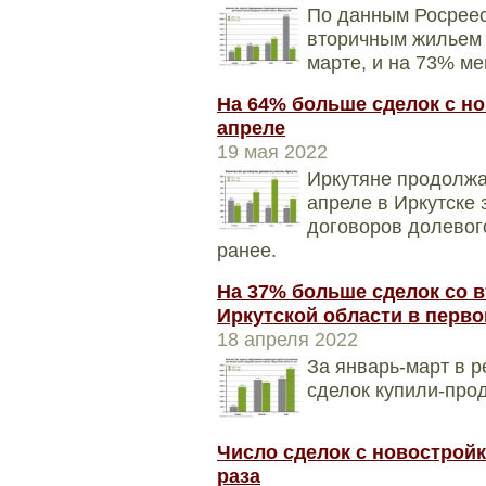
По данным Росреест
вторичным жильем 
марте, и на 73% ме
На 64% больше сделок с н
апреле
19 мая 2022
Иркутяне продолжа
апреле в Иркутске
договоров долевого
ранее.
На 37% больше сделок со
Иркутской области в перво
18 апреля 2022
За январь-март в р
сделок купили-прод
Число сделок с новостройк
раза