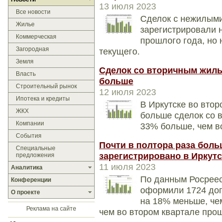
13 июля 2023
Все новости
Сделок с нежилыми
Жилье
зарегистрировали 
Коммерческая
прошлого года, но 
Загородная
текущего.
Земля
Сделок со вторичным жиль
Власть
больше
Строительный рынок
12 июля 2023
Ипотека и кредиты
В Иркутске во вто
ЖКХ
больше сделок со в
Компании
33% больше, чем в
События
Почти в полтора раза боль
Специальные
зарегистрировано в Иркутс
предложения
11 июля 2023
Аналитика
По данным Росреес
Конференции
оформили 1724 дого
О проекте
на 18% меньше, че
Реклама на сайте
чем во втором квартале прош