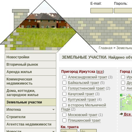
E-mail:
Пароль:
Главная
>
Земельны
Новостройки
ЗЕМЕЛЬНЫЕ УЧАСТКИ.
Найдено объ
Вторичный рынок
Пригород Иркутска
(
все
)
Город
Аренда жилья
Александровский тракт
(
3
)
Ир
Коммерческая
Байкальский тракт
(
5
)
Дру
недвижимость
Голоустненский тракт
(
2
)
Ан
Дома, коттеджи,
Качугский тракт
(
3
)
загородное жилье
Култукский тракт
(
4
)
Земельные участки
в сторону Мельничной
Пади
(
2
)
Ипотека
Все 
Московский тракт
(
1
)
Строители
Плишкинский тракт
Агентства недвижимости
Км. тракта
Новости
-