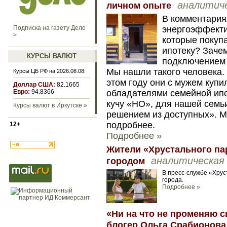
аналитич
личном опыте
В комментария
Подписка на газету Дело
энергоэффекти
>
которые покуп
ипотеку? Зачем
КУРСЫ ВАЛЮТ
подключением 
Мы нашли такого человека.
Курсы ЦБ РФ на 2026.08.08:
этом году они с мужем купи
Доллар США:
82.1665
Евро:
94.8366
обладателями семейной ипо
кучу «НО», для нашей семь
Курсы валют в Иркутске »
решением из доступных». М
подробнее.
12+
Подробнее »
Жители «Хрустального пар
аналитическая
городом
В пресс-службе «Хрус
города.
Подробнее »
«Ни на что не променяю 
блогер Ольга Срабионова