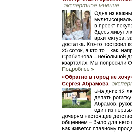
экспертное мнение
Одна из важны
мультисоциаль
в проект покуп
Здесь живут л
архитектура, з
достатка. Кто-то построил 
25 соток, а кто-то – как, на
Срабионова – небольшой до
кварталах. Мы попросили Ол
Подробнее »
«Обратно в город не хочу
экспер
Сергея Абрамова
«На днях 12-ле
делать рогатку
Абрамов, руко
один из первы
дочерям настоящее детство
общением – было для него 
Как живется главному прод