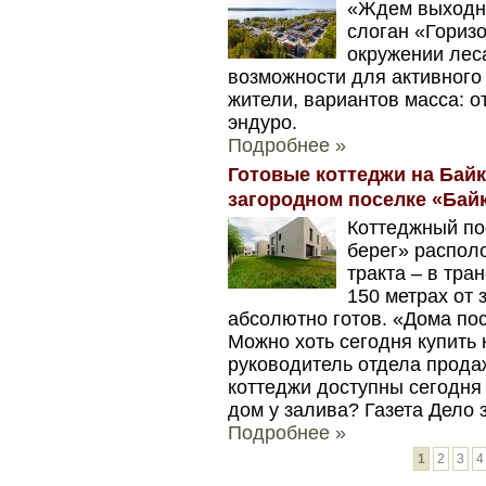
«Ждем выходны
слоган «Гориз
окружении леса
возможности для активного 
жители, вариантов масса: о
эндуро.
Подробнее »
Готовые коттеджи на Байк
загородном поселке «Бай
Коттеджный по
берег» распол
тракта – в тра
150 метрах от 
абсолютно готов. «Дома по
Можно хоть сегодня купить 
руководитель отдела прода
коттеджи доступны сегодня 
дом у залива? Газета Дело
Подробнее »
1
2
3
4