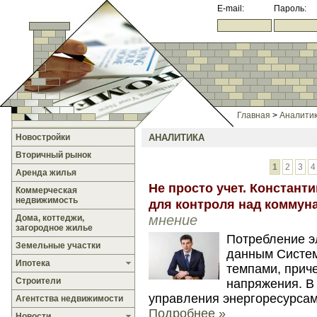
E-mail:
Пароль:
Главная
>
Аналити
Новостройки
АНАЛИТИКА
Вторичный рынок
1
2
3
4
Аренда жилья
Не просто учет. Констант
Коммерческая
недвижимость
для контроля над комму
мнение
Дома, коттеджи,
загородное жилье
Потребление эл
Земельные участки
данным Систем
Ипотека
темпами, приче
Строители
напряжения. В
управления энергоресурсам
Агентства недвижимости
Подробнее »
Новости