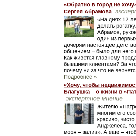
«Обратно в город не хочу
экспер
Сергея Абрамова
«На днях 12-ле
делать рогатку
Абрамов, руко
один из первы
дочерям настоящее детство
общением – было для него 
Как живется главному прод
бывшими клиентами? За что
почему ни за что не вернетс
Подробнее »
«Хочу, чтобы недвижимост
Благушка – о жизни в «Па
экспертное мнение
Жителю «Патро
многим его сос
красиво, чисто
Анджелеса, тол
моря – залив». А еще – что