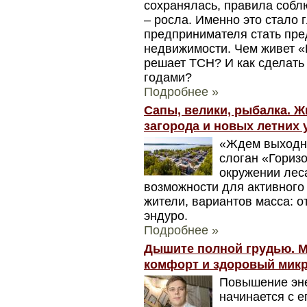
сохранялась, правила собл
– росла. Именно это стало 
предпринимателя стать пре
недвижимости. Чем живет «
решает ТСН? И как сделать 
годами?
Подробнее »
Сапы, велики, рыбалка. Ж
загорода и новых летних
«Ждем выходны
слоган «Гориз
окружении леса
возможности для активного 
жители, вариантов масса: о
эндуро.
Подробнее »
Дышите полной грудью. М
комфорт и здоровый микр
Повышение эн
начинается с е