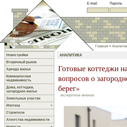
E-mail:
Пароль:
Главная
>
Аналити
Новостройки
АНАЛИТИКА
Вторичный рынок
Готовые коттеджи на
Аренда жилья
вопросов о загородн
Коммерческая
недвижимость
берег»
Дома, коттеджи,
загородное жилье
экспертное мнение
Земельные участки
Ипотека
Строители
Агентства недвижимости
Новости