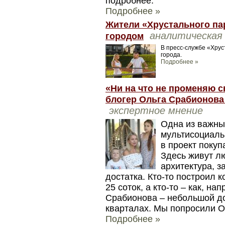
подробнее.
Подробнее »
Жители «Хрустального пар
аналитическая
городом
В пресс-службе «Хрус
города.
Подробнее »
«Ни на что не променяю 
блогер Ольга Срабионова
экспертное мнение
Одна из важны
мультисоциаль
в проект покуп
Здесь живут л
архитектура, з
достатка. Кто-то построил 
25 соток, а кто-то – как, на
Срабионова – небольшой до
кварталах. Мы попросили Ол
Подробнее »