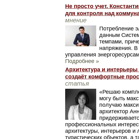
Не просто учет. Констант
для контроля над комму
мнение
Потребление эл
данным Систем
темпами, приче
напряжения. В
управления энергоресурсам
Подробнее »
Архитектура и интерьеры
создаёт комфортные прос
статья
«Решаю компле
могу быть мак
получаю макси
архитектор Ан
придерживаетс
профессиональных интерес
архитектуры, интерьеров и
туристических объектов, а 