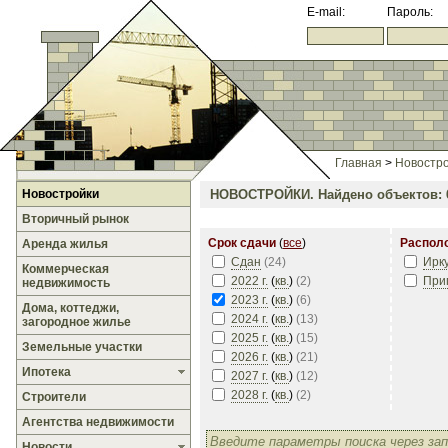
E-mail:
Пароль:
Главная
>
Новостр
Новостройки
НОВОСТРОЙКИ.
Найдено объектов: 
Вторичный рынок
Срок сдачи
(
все
)
Распол
Аренда жилья
Сдан
(
24
)
Ирк
Коммерческая
2022 г.
(
кв.
)
(
2
)
При
недвижимость
2023 г.
(
кв.
)
(
6
)
Дома, коттеджи,
2024 г.
(
кв.
)
(
13
)
загородное жилье
2025 г.
(
кв.
)
(
15
)
Земельные участки
2026 г.
(
кв.
)
(
21
)
Ипотека
2027 г.
(
кв.
)
(
12
)
2028 г.
(
кв.
)
(
2
)
Строители
Агентства недвижимости
Новости