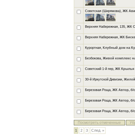
Советская (Ширямова),
ЖК Ави
Верхняя Набережная, 135,
ЖК 
Верхняя Набережная,
ЖК Биск
Курортная,
Клубный дом на К
Безбокова,
Живой комплекс н
Советский 1-й пер,
ЖК Крылья
30-й Иркутской Дивизии,
Жилой
Березовая Роща,
ЖК Автор, б/с
Березовая Роща,
ЖК Автор, б/с
Березовая Роща,
ЖК Автор, б/с
Посмотреть отмеченные
Уб
1
2
3
След. »