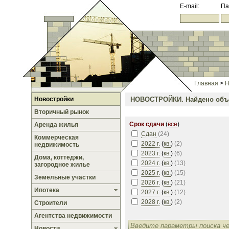
E-mail:
Па
Главная
>
Н
Новостройки
НОВОСТРОЙКИ.
Найдено объе
Вторичный рынок
Срок сдачи
(
все
)
Аренда жилья
Сдан
(
24
)
Коммерческая
2022 г.
(
кв.
)
(
2
)
недвижимость
2023 г.
(
кв.
)
(
6
)
Дома, коттеджи,
2024 г.
(
кв.
)
(
13
)
загородное жилье
2025 г.
(
кв.
)
(
15
)
Земельные участки
2026 г.
(
кв.
)
(
21
)
Ипотека
2027 г.
(
кв.
)
(
12
)
2028 г.
(
кв.
)
(
2
)
Строители
Агентства недвижимости
Новости