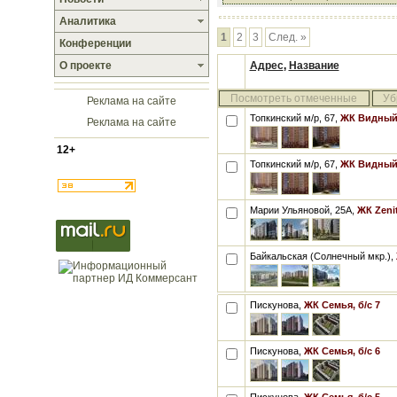
Аналитика
1
2
3
След. »
Конференции
О проекте
Адрес
,
Название
Посмотреть отмеченные
Уб
Реклама на сайте
Топкинский м/р, 67,
ЖК Видный-
Реклама на сайте
12+
Топкинский м/р, 67,
ЖК Видный-
Марии Ульяновой, 25А,
ЖК Zenit
Байкальская (Солнечный мкр.),
Пискунова,
ЖК Семья, б/с 7
Пискунова,
ЖК Семья, б/с 6