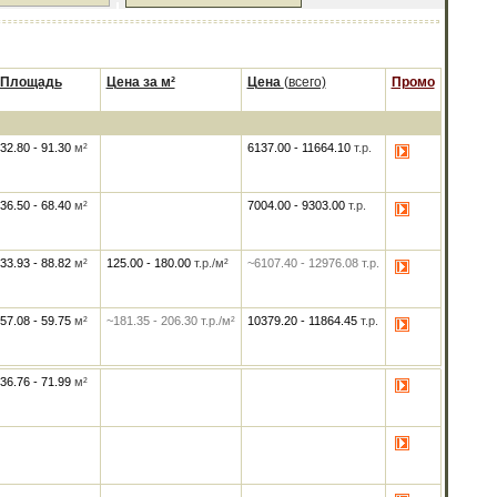
Площадь
Цена за м²
Цена
(всего)
Промо
32.80 - 91.30
м²
6137.00
-
11664.10
т.р.
36.50 - 68.40
м²
7004.00
-
9303.00
т.р.
33.93 - 88.82
м²
125.00
-
180.00
т.р./м²
~6107.40
-
12976.08
т.р.
57.08 - 59.75
м²
~181.35
-
206.30
т.р./м²
10379.20
-
11864.45
т.р.
36.76 - 71.99
м²