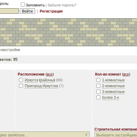
роль:
Запомнить
|
Забыли пароль?
|
Регистрация
овостройки
ктов: 95
Расположение
(
все
)
Кол-во комнат
(
все
)
Иркутск
(
районы
)
(
88
)
1-комнатные
Пригород Иркутска
(
7
)
2-комнатные
3-комнатные
более 3-х
Строительная компани
Строительная компани
X