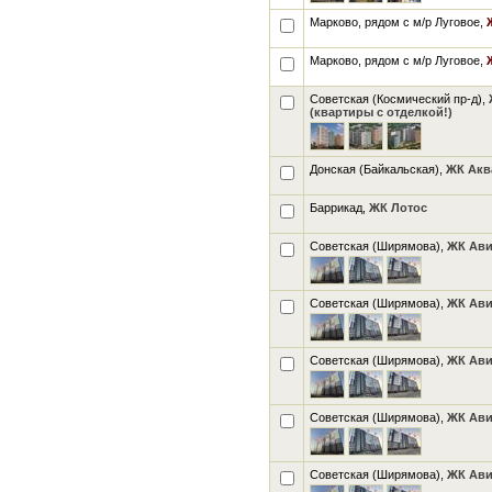
Марково, рядом с м/р Луговое,
Марково, рядом с м/р Луговое,
Советская (Космический пр-д),
(квартиры с отделкой!)
Донская (Байкальская),
ЖК Аква
Баррикад,
ЖК Лотос
Советская (Ширямова),
ЖК Ави
Советская (Ширямова),
ЖК Ави
Советская (Ширямова),
ЖК Ави
Советская (Ширямова),
ЖК Ави
Советская (Ширямова),
ЖК Ави