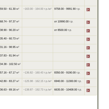
59.50 - 61.30
м²
~163.00
-
164.00
т.р./м²
9758.00
-
9991.90
т.р.
68.74 - 97.37
м²
от
10990.00
т.р.
38.90 - 90.20
м²
от
8500.00
т.р.
35.40 - 60.73
м²
31.16 - 98.95
м²
37.83 - 81.94
м²
34.38 - 102.50
м²
57.16 - 67.17
м²
~136.82
-
160.43
т.р./м²
8350.00
-
9190.00
т.р.
42.80 - 83.27
м²
~125.98
-
162.15
т.р./м²
6940.00
-
11300.00
т.р.
36.63 - 69.16
м²
~138.87
-
192.73
т.р./м²
6635.00
-
10408.00
т.р.