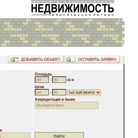
Площадь
-
кв.м
Цена
-
Аккредитация в банке
Аккредитация в банке
я
я