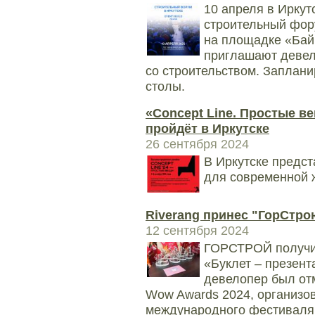
10 апреля в Ирку
строительный фор
на площадке «Бай
приглашают девело
со строительством. Заплан
столы.
«Concept Line. Простые в
пройдёт в Иркутске
26 сентября 2024
В Иркутске предс
для современной 
Riverang принес "ГорСтро
12 сентября 2024
ГОРСТРОЙ получил
«Буклет – презен
девелопер был от
Wow Awards 2024, организ
международного фестиваля 