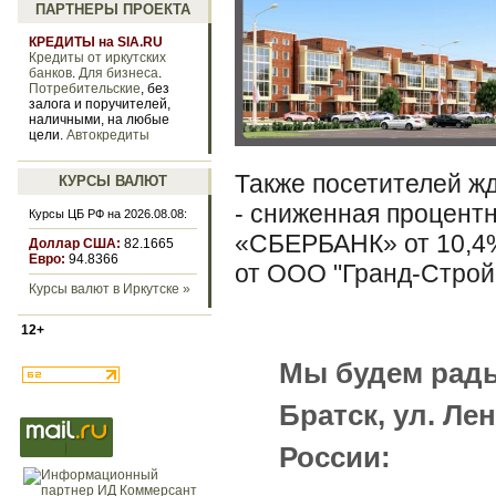
ПАРТНЕРЫ ПРОЕКТА
КРЕДИТЫ на SIA.RU
Кредиты от иркутских
банков
.
Для бизнеса
.
Потребительские
, без
залога и поручителей,
наличными, на любые
цели.
Автокредиты
Также посетителей ж
КУРСЫ ВАЛЮТ
- сниженная процентн
Курсы ЦБ РФ на 2026.08.08:
«СБЕРБАНК» от 10,4%
Доллар США:
82.1665
Евро:
94.8366
от ООО "Гранд-Строй
Курсы валют в Иркутске »
12+
Мы будем рады 
Братск, ул. Ле
России: