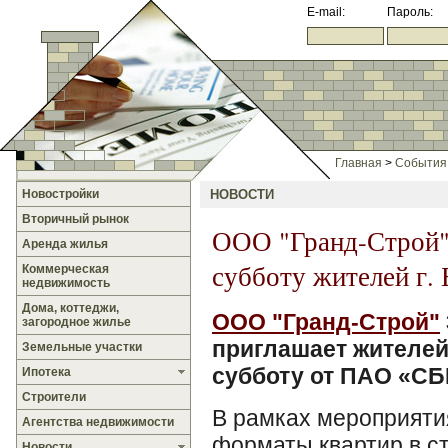
E-mail:
Пароль:
Главная
>
События
Новостройки
НОВОСТИ
Вторичный рынок
ООО "Гранд-Строй"
Аренда жилья
субботу жителей г.
Коммерческая
недвижимость
Дома, коттеджи,
ООО "Гранд-Строй"
загородное жилье
приглашает жителей
Земельные участки
субботу от ПАО «С
Ипотека
Строители
В рамках мероприяти
Агентства недвижимости
форматы квартир в с
Новости