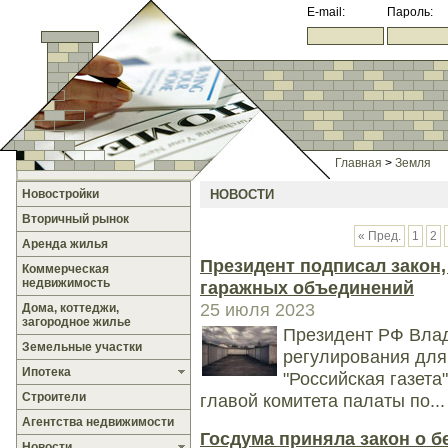
E-mail:
Пароль:
Главная
>
Земля
Новостройки
НОВОСТИ
Вторичный рынок
« Пред.
1
2
Аренда жилья
Президент подписал закон
Коммерческая
недвижимость
гаражных объединений
25 июля 2023
Дома, коттеджи,
загородное жилье
Президент РФ Вла
Земельные участки
регулирования для
Ипотека
"Российская газета
Строители
главой комитета палаты по...
Агентства недвижимости
Госдума приняла закон о б
Новости