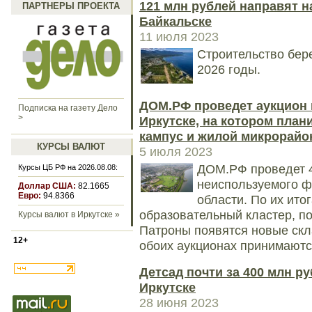
121 млн рублей направят н
ПАРТНЕРЫ ПРОЕКТА
Байкальске
11 июля 2023
Строительство бер
2026 годы.
ДОМ.РФ проведет аукцион п
Подписка на газету Дело
>
Иркутске, на котором план
кампус и жилой микрорайо
КУРСЫ ВАЛЮТ
5 июля 2023
ДОМ.РФ проведет 4
Курсы ЦБ РФ на 2026.08.08:
неиспользуемого ф
Доллар США:
82.1665
Евро:
94.8366
области. По их ит
образовательный кластер, пос
Курсы валют в Иркутске »
Патроны появятся новые скл
12+
обоих аукционах принимаютс
Детсад почти за 400 млн р
Иркутске
28 июня 2023