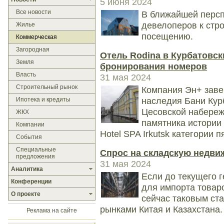
5 июня 2024
Все новости
В ближайшей персп
девелоперов к стро
Жилье
посещению.
Коммерческая
Загородная
Отель Rodina в Курбатовск
Земля
бронирования номеров
Власть
31 мая 2024
Строительный рынок
Компания Эн+ заве
наследия Бани Кур
Ипотека и кредиты
Цесовской набереж
ЖКХ
памятника истории 
Компании
Hotel SPA Irkutsk категории п
События
Специальные
Спрос на складскую недви
предложения
31 мая 2024
Аналитика
Если до текущего 
Конференции
для импорта товар
О проекте
сейчас таковым ста
рынками Китая и Казахстана.
Реклама на сайте