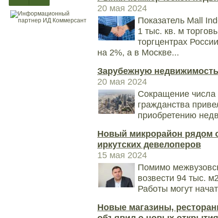
20 мая 2024
Показатель Mall In
1 тыс. кв. м торго
торгцентрах России
на 2%, а в Москве...
Зарубежную недвижимость 
20 мая 2024
Сокращение числа
гражданства приве
приобретению недв
Новый микрорайон рядом с
иркутских девелоперов
15 мая 2024
Помимо межвузовск
возвести 94 тыс. м
Работы могут начат
Новые магазины, ресторан
объявил о новых открытиях