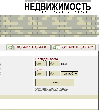
Площадь всего
-
кв.м
)
2
)
Цена
4
)
-
очистить форму поиска