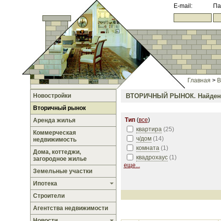
E-mail:
Па
Главная
>
В
Новостройки
ВТОРИЧНЫЙ РЫНОК.
Найден
Вторичный рынок
Тип
(
все
)
Аренда жилья
квартира
(
25
)
Коммерческая
ч/дом
(
14
)
недвижимость
комната
(
1
)
Дома, коттеджи,
квадрохаус
(
1
)
загородное жилье
еще...
Земельные участки
Ипотека
Строители
Агентства недвижимости
Новости