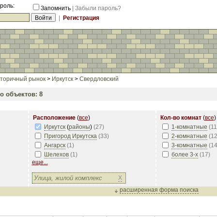
роль:
Запомнить
|
Забыли пароль?
|
Регистрация
торичный рынок
>
Иркутск
>
Свердловский
о объектов: 8
Расположение
(
все
)
Кол-во комнат
(
все
)
Иркутск
(
районы
)
(
27
)
1-комнатные
(
11
Пригород Иркутска
(
33
)
2-комнатные
(
1
Ангарск
(
1
)
3-комнатные
(
1
Шелехов
(
1
)
более 3-х
(
17
)
еще...
X
расширенная форма поиска