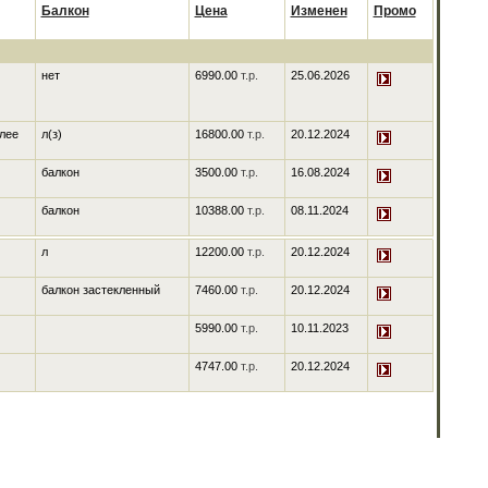
Балкон
Цена
Изменен
Промо
нет
6990.00
т.р.
25.06.2026
олее
л(з)
16800.00
т.р.
20.12.2024
балкон
3500.00
т.р.
16.08.2024
балкон
10388.00
т.р.
08.11.2024
л
12200.00
т.р.
20.12.2024
балкон застекленный
7460.00
т.р.
20.12.2024
5990.00
т.р.
10.11.2023
4747.00
т.р.
20.12.2024