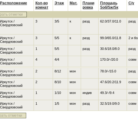
Расположение
Кол-во
Этаж
Мат.
Плани
Площадь
С/у
комнат
ровка
Sоб/Sж/Sк
рать отметки
Иркутск /
3
3/5
к
разд
62.0/37.0/11.0
разд
Свердловский
Иркутск /
3
5/5
к
разд
99.0/65.0/11.8
2 и б
Свердловский
Иркутск /
1
5/5
разд
30.6/18.0/8.0
разд
Свердловский
Иркутск /
4
4/4
170.0/-/20.0
совм
Свердловский
Иркутск /
2
8/12
мон
78.0/-/15.0
разд
Свердловский
Иркутск /
2
8/10
мон
47.6/20.2/11.9
совм
Свердловский
Иркутск /
1
1/10
мон
индив
49.3/-/9.4
совм
Свердловский
Иркутск /
1
1/5
мон
разд
32.5/19.0/9.0
совм
Свердловский
рать отметки