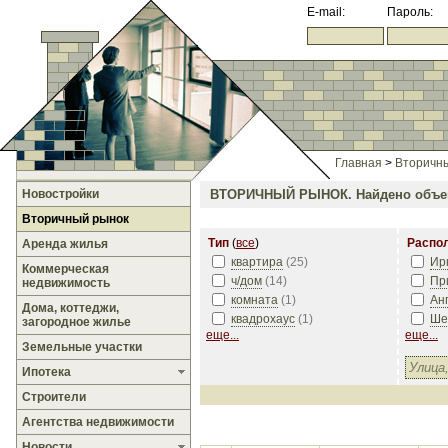
E-mail:
Пароль:
Главная
>
Вторичн
Новостройки
ВТОРИЧНЫЙ РЫНОК.
Найдено объе
Вторичный рынок
Тип
(
все
)
Распо
Аренда жилья
квартира
(
25
)
Ир
Коммерческая
ч/дом
(
14
)
Пр
недвижимость
комната
(
1
)
Ан
Дома, коттеджи,
квадрохаус
(
1
)
Ше
загородное жилье
еще...
еще...
Земельные участки
Ипотека
Строители
Агентства недвижимости
Новости