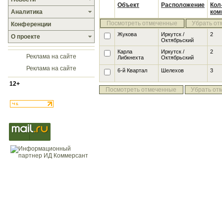
Объект
Расположение
Кол
Аналитика
ком
Посмотреть отмеченные
Убрать от
Конференции
Жукова
Иркутск /
2
О проекте
Октябрьский
Карла
Иркутск /
2
Реклама на сайте
Либкнехта
Октябрьский
Реклама на сайте
6-й Квартал
Шелехов
3
12+
Посмотреть отмеченные
Убрать от