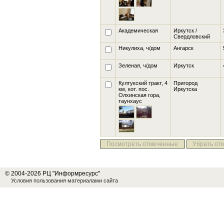
Академическая
Иркутск /
Свердловский
Никулиха
, ч/дом
Ангарск
Зеленая
, ч/дом
Иркутск
Култукский тракт, 4
Пригород
км, кот. пос.
Иркутска
Олхинская гора
,
таунхаус
Посмотреть отмеченные
Убрать от
© 2004-2026 РЦ "Информресурс"
Условия пользования материалами сайта