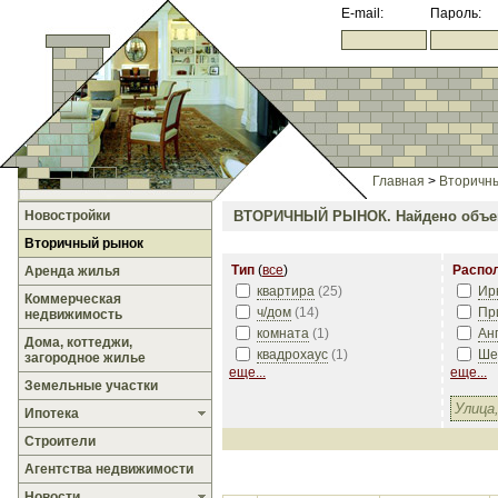
E-mail:
Пароль:
Главная
>
Вторичн
Новостройки
ВТОРИЧНЫЙ РЫНОК.
Найдено объек
Вторичный рынок
Тип
(
все
)
Распо
Аренда жилья
квартира
(
25
)
Ир
Коммерческая
ч/дом
(
14
)
Пр
недвижимость
комната
(
1
)
Ан
Дома, коттеджи,
квадрохаус
(
1
)
Ше
загородное жилье
еще...
еще...
Земельные участки
Ипотека
Строители
Агентства недвижимости
Новости