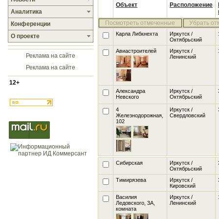
Объект
Расположение
Аналитика
Посмотреть отмеченные
Убрать от
Конференции
Карла Либкнехта
Иркутск /
О проекте
Октябрьский
Авиастроителей
Иркутск /
Реклама на сайте
Ленинский
Реклама на сайте
12+
Александра
Иркутск /
Невского
Октябрьский
4
Иркутск /
Железнодорожная,
Свердловский
102
Сибирская
Иркутск /
Октябрьский
Тимирязева
Иркутск /
Кировский
Василия
Иркутск /
Ледовского, 3А
,
Ленинский
комната