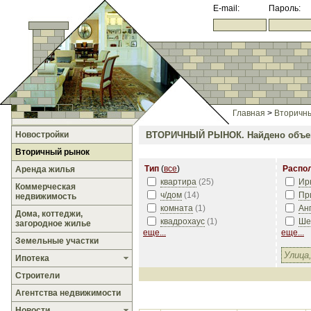
E-mail:
Пароль:
Главная
>
Вторичн
Новостройки
ВТОРИЧНЫЙ РЫНОК.
Найдено объек
Вторичный рынок
Тип
(
все
)
Распо
Аренда жилья
квартира
(
25
)
Ир
Коммерческая
ч/дом
(
14
)
Пр
недвижимость
комната
(
1
)
Ан
Дома, коттеджи,
квадрохаус
(
1
)
Ше
загородное жилье
еще...
еще...
Земельные участки
Ипотека
Строители
Агентства недвижимости
Новости