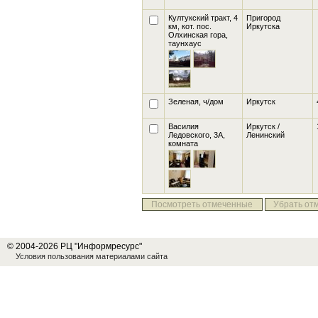
Култукский тракт, 4
Пригород
км, кот. пос.
Иркутска
Олхинская гора
,
таунхаус
Зеленая
, ч/дом
Иркутск
Василия
Иркутск /
Ледовского, 3А
,
Ленинский
комната
Посмотреть отмеченные
Убрать от
© 2004-2026 РЦ "Информресурс"
Условия пользования материалами сайта