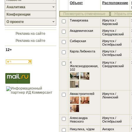
Объект
Расположение
Аналитика
Посмотреть отмеченные
Убрать от
Конференции
Тимирязева
Иркутск /
О проекте
Кировский
Академическая
Иркутск /
Реклама на сайте
Свердловский
Реклама на сайте
Сибирская
Иркутск /
Октябрьский
12+
Карла Либкнехта
Иркутск /
Октябрьский
4
Иркутск /
Железнодорожная,
Свердловский
102
Авиастроителей
Иркутск /
Ленинский
Александра
Иркутск /
Невского
Октябрьский
Никулиха
, ч/дом
Ангарск