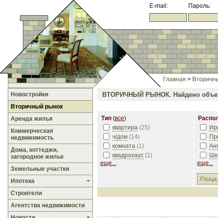
E-mail:
Пароль:
Главная
>
Вторичн
Новостройки
ВТОРИЧНЫЙ РЫНОК.
Найдено объе
Вторичный рынок
Тип
(
все
)
Распо
Аренда жилья
квартира
(
25
)
Ир
Коммерческая
ч/дом
(
14
)
Пр
недвижимость
комната
(
1
)
Ан
Дома, коттеджи,
квадрохаус
(
1
)
Ше
загородное жилье
еще...
еще...
Земельные участки
Ипотека
Строители
Агентства недвижимости
Новости