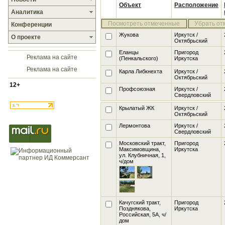
Объект
Расположение
Аналитика
Посмотреть отмеченные
Убрать от
Конференции
Жукова
Иркутск /
О проекте
Октябрьский
Еланцы
Пригород
Реклама на сайте
(Пенкальского)
Иркутска
Реклама на сайте
Карла Либкнехта
Иркутск /
Октябрьский
12+
Профсоюзная
Иркутск /
Свердловский
Крылатый ЖК
Иркутск /
Октябрьский
Лермонтова
Иркутск /
Свердловский
Московский тракт,
Пригород
Максимовщина,
Иркутска
ул. Клубничная, 1
,
ч/дом
Качугский тракт,
Пригород
Позднякова,
Иркутска
Российская, 5А
, ч/
дом