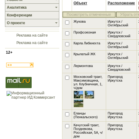
Объект
Расположение
Аналитика
Посмотреть отмеченные
Убрать от
Конференции
Жукова
Иркутск /
О проекте
Октябрьский
Профсоюзная
Иркутск /
Реклама на сайте
Свердловский
Реклама на сайте
Карла Либкнехта
Иркутск /
Октябрьский
12+
Крылатый ЖК
Иркутск /
Октябрьский
Лермонтова
Иркутск /
Свердловский
Московский тракт,
Пригород
Максимовщина,
Иркутска
ул. Клубничная, 1
,
ч/дом
Еланцы
Пригород
(Пенкальского)
Иркутска
Качугский тракт,
Пригород
Позднякова,
Иркутска
Российская, 5А
, ч/
дом