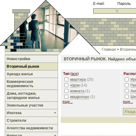
E-mail:
Пароль:
Главная
>
Вторичн
Новостройки
ВТОРИЧНЫЙ РЫНОК.
Найдено объе
Вторичный рынок
Тип
(
все
)
Распо
Аренда жилья
квартира
(
25
)
Ир
Коммерческая
ч/дом
(
14
)
Пр
недвижимость
комната
(
1
)
Ан
Дома, коттеджи,
квадрохаус
(
1
)
Ше
загородное жилье
еще...
еще...
Земельные участки
Ипотека
Строители
Агентства недвижимости
Новости